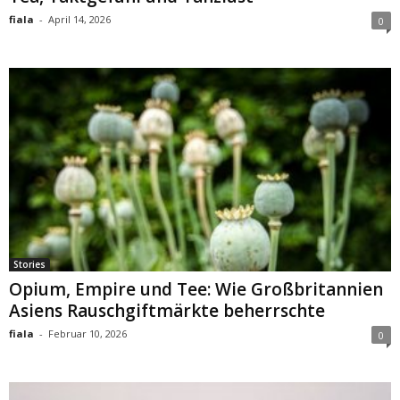
fiala
-
April 14, 2026
0
Stories
Opium, Empire und Tee: Wie Großbritannien
Asiens Rauschgiftmärkte beherrschte
fiala
-
Februar 10, 2026
0