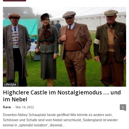
Lifestyle
Highclere Castle im Nostalgiemodus …. und
im Nebel
fiala
-
Mai 14, 2022
0
Downton Abbey Schauplatz heute geöffnet Wie könnte es anders sein,
Schlösser und Schafe sind vom Nebel verschluckt, Südengland ist wieder
einmal in „splendid isolation“, diesmal...