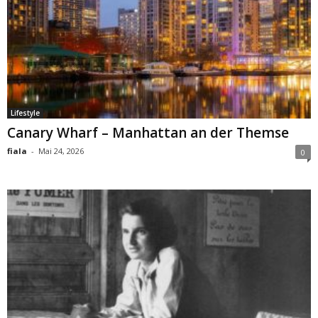
Lifestyle
Canary Wharf – Manhattan an der Themse
fiala
-
Mai 24, 2026
0