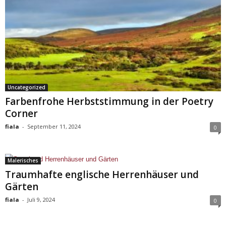
Uncategorized
Farbenfrohe Herbststimmung in der Poetry
Corner
fiala
-
September 11, 2024
0
Malerisches
Traumhafte englische Herrenhäuser und
Gärten
fiala
-
Juli 9, 2024
0