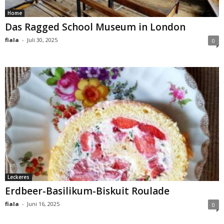
Home
Das Ragged School Museum in London
fiala
-
Juli 30, 2025
0
Leckeres
Erdbeer-Basilikum-Biskuit Roulade
fiala
-
Juni 16, 2025
0