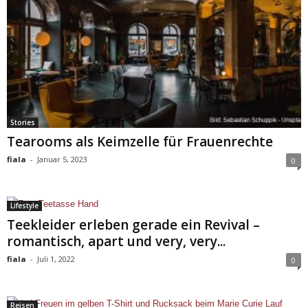
Stories
Tearooms als Keimzelle für Frauenrechte
fiala
-
Januar 5, 2023
0
Lifestyle
Teekleider erleben gerade ein Revival –
romantisch, apart und very, very...
fiala
-
Juli 1, 2022
0
Reisen