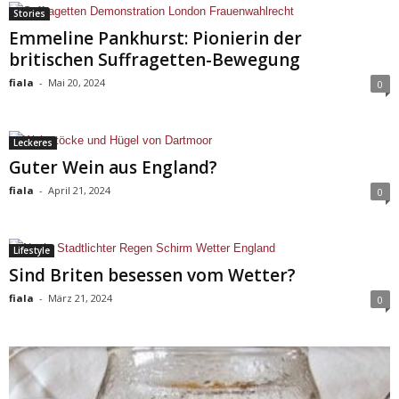
Stories
Emmeline Pankhurst: Pionierin der
britischen Suffragetten-Bewegung
fiala
-
Mai 20, 2024
0
Leckeres
Guter Wein aus England?
fiala
-
April 21, 2024
0
Lifestyle
Sind Briten besessen vom Wetter?
fiala
-
März 21, 2024
0