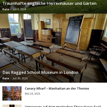
Traumhafte englische Herrenhäuser und Gärten
fiala
-
Juli 9, 2024
Das Ragged School Museum in London
fiala
-
Juli 30, 2025
Canary Wharf – Manhattan an der Themse
Mai 24, 2026
Unterwegs auf dem mystischen Three Hares Trail