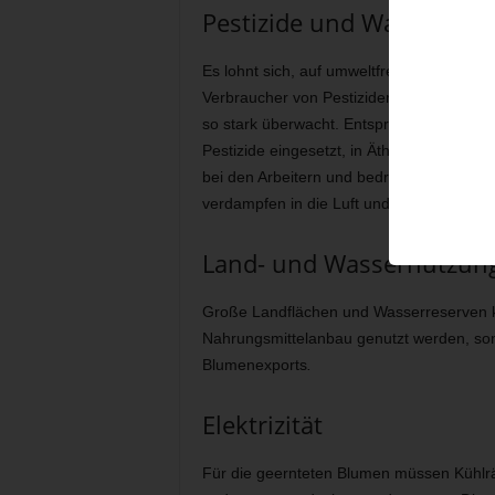
Pestizide und Wasserver
Es lohnt sich, auf umweltfreundliche Flor
Verbraucher von Pestiziden. Da Blumen ke
so stark überwacht. Entsprechend der WH
Pestizide eingesetzt, in Äthiopien 120. 
bei den Arbeitern und bedrohen die Fisc
verdampfen in die Luft und werden bis zu
Land- und Wassernutzun
Große Landflächen und Wasserreserven kö
Nahrungsmittelanbau genutzt werden, sond
Blumenexports
.
Elektrizität
Für die geernteten Blumen müssen Kühlräu