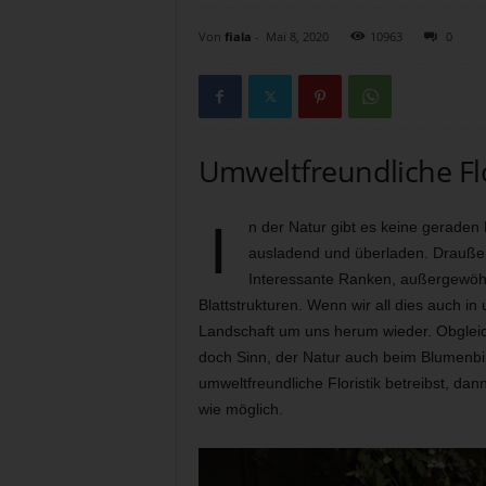
Von
fiala
-
Mai 8, 2020
10963
0
Umweltfreundliche Flo
I
n der Natur gibt es keine geraden
ausladend und überladen. Draußen 
Interessante Ranken, außergewöh
Blattstrukturen. Wenn wir all dies auch i
Landschaft um uns herum wieder. Obgleich
doch Sinn, der Natur auch beim Blumenb
umweltfreundliche Floristik betreibst, da
wie möglich.