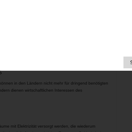
schmutzung
istik zusetzen, denn Blumenanbau ist einer der größten
ine Nahrungsmittel sind, werden sie auch nicht gesetzlich
O Liste der schädlichen Pestizide werden in Kolumbien 12
Diese verursachen im Anbauland gesundheitliche Probleme
hbestände in den Gewässern. 90% der Pestizide
 1500 km weit getragen.
g
nnen in den Ländern nicht mehr für dringend benötigten
ern dienen wirtschaftlichen Interessen des
me mit Elektrizität versorgt werden, die wiederum