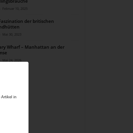
lingsbräuche
-
Februar 10, 2025
Faszination der britischen
ndhütten
-
Mai 30, 2023
ry Wharf – Manhattan an der
mse
-
Mai 24, 2026
Artikel in