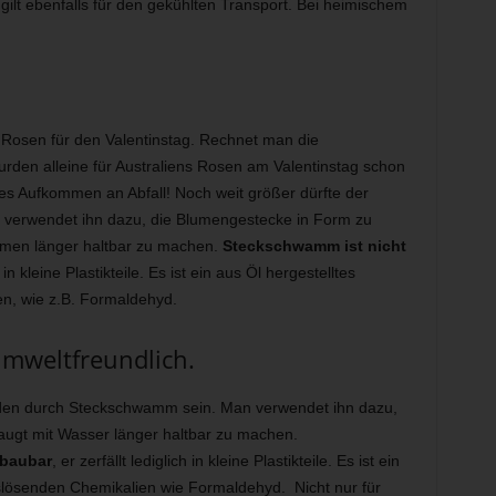
ilt ebenfalls für den gekühlten Transport. Bei heimischem
n Rosen für den Valentinstag. Rechnet man die
urden alleine für Australiens Rosen am Valentinstag schon
mes Aufkommen an Abfall! Noch weit größer dürfte der
verwendet ihn dazu, die Blumengestecke in Form zu
lumen länger haltbar zu machen.
Steckschwamm ist nicht
ch in kleine Plastikteile. Es ist ein aus Öl hergestelltes
en, wie z.B. Formaldehyd.
mweltfreundlich.
aden durch Steckschwamm sein. Man verwendet ihn dazu,
augt mit Wasser länger haltbar zu machen.
bbaubar
, er zerfällt lediglich in kleine Plastikteile. Es ist ein
uslösenden Chemikalien wie Formaldehyd. Nicht nur für