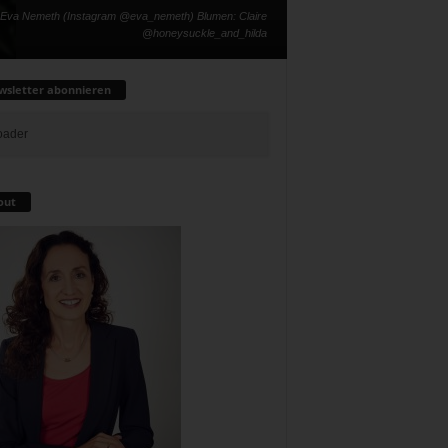
 Eva Nemeth (Instagram @eva_nemeth) Blumen: Claire
@honeysuckle_and_hilda
sletter abonnieren
out