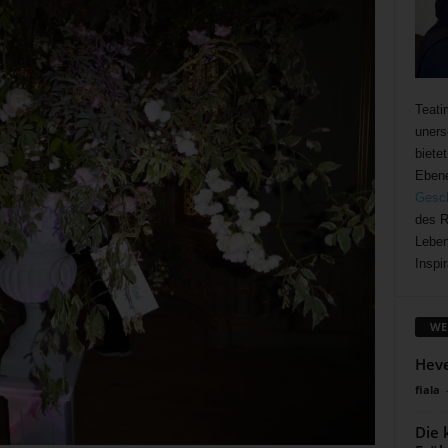
Teati
uners
biete
Ebene
Gesch
des R
Leben
Inspir
WE
Heve
fiala
Die 