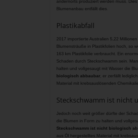
andernorts produziert werden muss. Dies g
Blumenanbau entfällt dies.
Plastikabfall
2017 importierte Australien 5,22 Millione
Blumensträuße in Plastikfolien hoch, so w
163 km Plastikfolie verbraucht. Ein enor
Schaden durch Steckschwamm sein. Man 
halten und vollgesaugt mit Wasser die B
biologisch abbaubar
, er zerfällt ledigli
Material mit krebsauslösenden Chemikali
Steckschwamm ist nicht u
Jedoch noch weit größer dürfte der Sch
die Blumen in Form zu halten und vollges
Steckschwamm ist nicht biologisch a
aus Öl hergestelltes Material mit krebsa