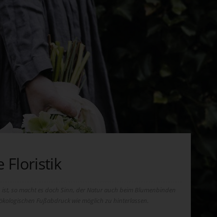
Floristik
h ist, so macht es doch Sinn, der Natur auch beim Blumenbinden
ökologischen Fußabdruck wie möglich zu hinterlassen.