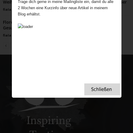
Weihnachten in Wales – Walisische Bräuche & Winterzauber
Trage dich gerne in meine Mailingliste ein, damit du alle
2 Wochen eine Kurzinfo über neue Artikel in meinem
fiala
-
November 24, 2025
Blog erhältst.
Florence Nightingale: Die Superheldin des
Gesundheitswesens
fiala
-
Januar 27, 2024