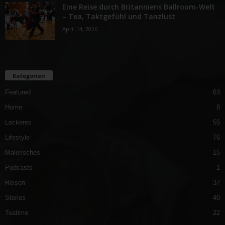
Eine Reise durch Britanniens Ballroom-Welt
– Tea, Taktgefühl und Tanzlust
April 14, 2026
Kategorien
Featured
63
Home
8
Leckeres
55
Lifestyle
76
Malerisches
15
Podcasts
1
Reisen
37
Stories
40
Teatime
22