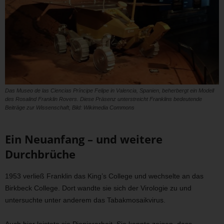
Das Museo de las Ciencias Príncipe Felipe in Valencia, Spanien, beherbergt ein Modell
des Rosalind Franklin Rovers. Diese Präsenz unterstreicht Franklins bedeutende
Beiträge zur Wissenschaft, Bild: Wikimedia Commons
Ein Neuanfang – und weitere
Durchbrüche
1953 verließ Franklin das King’s College und wechselte an das
Birkbeck College. Dort wandte sie sich der Virologie zu und
untersuchte unter anderem das Tabakmosaikvirus.