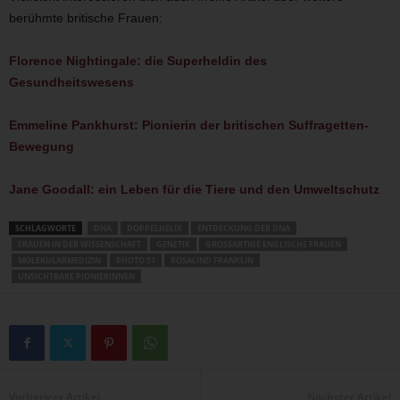
berühmte britische Frauen:
Florence Nightingale: die Superheldin des
Gesundheitswesens
Emmeline Pankhurst: Pionierin der britischen Suffragetten-
Bewegung
Jane Goodall: ein Leben für die Tiere und den Umweltschutz
SCHLAGWORTE
DNA
DOPPELHELIX
ENTDECKUNG DER DNA
FRAUEN IN DER WISSENSCHAFT
GENETIK
GROSSARTIGE ENGLISCHE FRAUEN
MOLEKULARMEDIZIN
PHOTO 51
ROSALIND FRANKLIN
UNSICHTBARE PIONIERINNEN
Vorheriger Artikel
Nächster Artikel