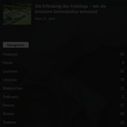
Die Erfindung des Frühlings – wie die
britische Gartenkultur entstand
März 31, 2026
Kategorien
Featured
63
Home
8
Leckeres
55
Lifestyle
76
Malerisches
15
Podcasts
1
Reisen
37
Stories
40
Teatime
22