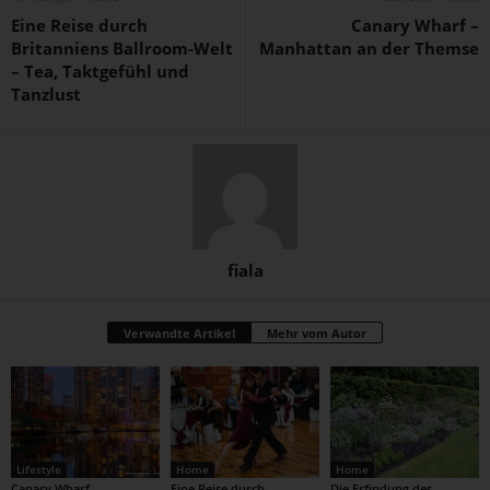
Eine Reise durch
Canary Wharf –
Britanniens Ballroom-Welt
Manhattan an der Themse
– Tea, Taktgefühl und
Tanzlust
fiala
Verwandte Artikel
Mehr vom Autor
Lifestyle
Home
Home
Canary Wharf –
Eine Reise durch
Die Erfindung des