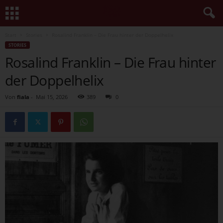
Start
Stories
Rosalind Franklin – Die Frau hinter der Doppelhelix
STORIES
Rosalind Franklin – Die Frau hinter
der Doppelhelix
Von
fiala
-
Mai 15, 2026
389
0