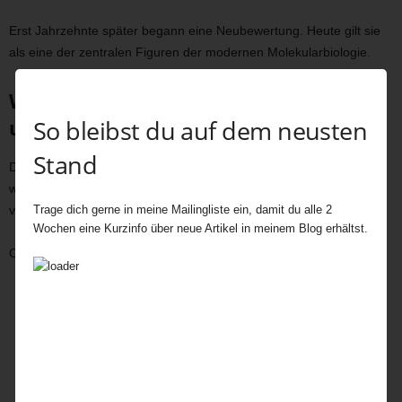
Erst Jahrzehnte später begann eine Neubewertung. Heute gilt sie
als eine der zentralen Figuren der modernen Molekularbiologie.
Was bleibt: Franklins Einfluss auf
So bleibst du auf dem neusten
unsere Welt
Stand
Die Entschlüsselung der DNA-Struktur war nicht nur ein
wissenschaftlicher Triumph – sie hat unsere Welt grundlegend
Trage dich gerne in meine Mailingliste ein, damit du alle 2
verändert.
Wochen eine Kurzinfo über neue Artikel in meinem Blog erhältst.
Ohne dieses Wissen gäbe es heute keine:
moderne Genetik und Gentechnik
Individuell abgestimmte Medizin
DNA-Forensik
mRNA-Impfstoffe
tiefgreifendes Verständnis von Erbkrankheiten