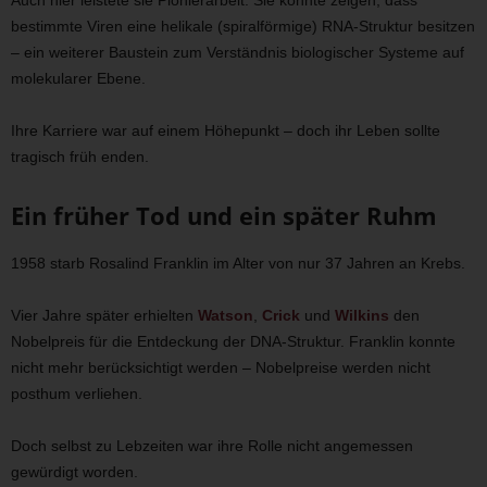
Auch hier leistete sie Pionierarbeit. Sie konnte zeigen, dass
bestimmte Viren eine helikale (spiralförmige) RNA-Struktur besitzen
– ein weiterer Baustein zum Verständnis biologischer Systeme auf
molekularer Ebene.
Ihre Karriere war auf einem Höhepunkt – doch ihr Leben sollte
tragisch früh enden.
Ein früher Tod und ein später Ruhm
1958 starb Rosalind Franklin im Alter von nur 37 Jahren an Krebs.
Vier Jahre später erhielten
Watson
,
Crick
und
Wilkins
den
Nobelpreis für die Entdeckung der DNA-Struktur. Franklin konnte
nicht mehr berücksichtigt werden – Nobelpreise werden nicht
posthum verliehen.
Doch selbst zu Lebzeiten war ihre Rolle nicht angemessen
gewürdigt worden.