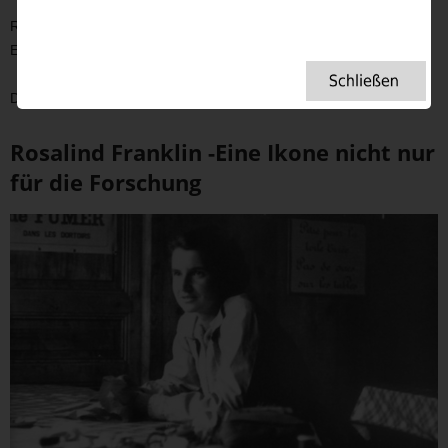
Rosalind Franklins Arbeit bildet einen zentralen Baustein all dieser
Entwicklungen.
Doch ihr Vermächtnis geht über die Wissenschaft hinaus.
Rosalind Franklin -Eine Ikone nicht nur
für die Forschung