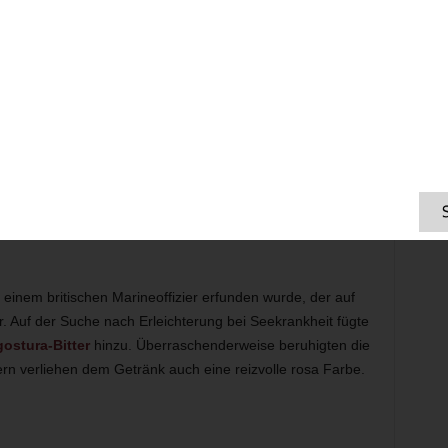
lons der Aristokraten geboren, sondern entstand in der
ere. Im 19. Jahrhundert beherrschte die Royal Navy die
 Reisen harten Bedingungen ausgesetzt. Um Krankheiten
ktionen vorzubeugen, griffen sie zu einer starken
einem britischen Marineoffizier erfunden wurde, der auf
r. Auf der Suche nach Erleichterung bei Seekrankheit fügte
ostura-Bitter
hinzu. Überraschenderweise beruhigten die
ern verliehen dem Getränk auch eine reizvolle rosa Farbe.