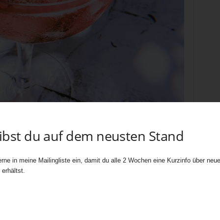
eibst du auf dem neusten Stand
rne in meine Mailingliste ein, damit du alle 2 Wochen eine Kurzinfo über neue 
erhältst.
k Gin – Ein Tonic für Seebären, Bild: mbuso-media-dvinWg_Bdrd auf Unsplash