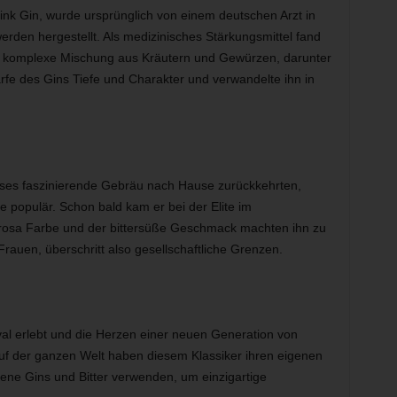
ink Gin, wurde ursprünglich von einem deutschen Arzt in
rden hergestellt. Als medizinisches Stärkungsmittel fand
ine komplexe Mischung aus Kräutern und Gewürzen, darunter
rfe des Gins Tiefe und Charakter und verwandelte ihn in
ieses faszinierende Gebräu nach Hause zurückkehrten,
 populär. Schon bald kam er bei der Elite im
rtrosa Farbe und der bittersüße Geschmack machten ihn zu
rauen, überschritt also gesellschaftliche Grenzen.
ival erlebt und die Herzen einer neuen Generation von
uf der ganzen Welt haben diesem Klassiker ihren eigenen
ene Gins und Bitter verwenden, um einzigartige