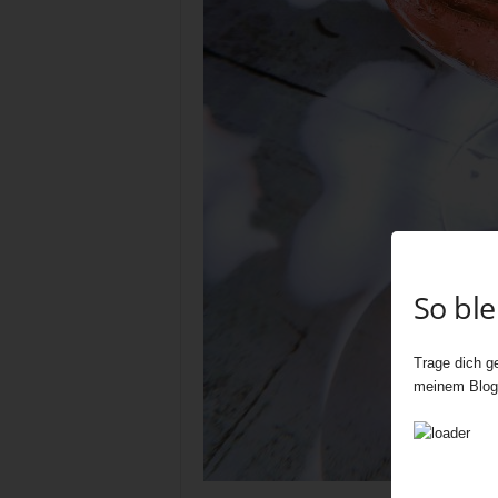
So bl
Trage dich ge
meinem Blog 
Pin