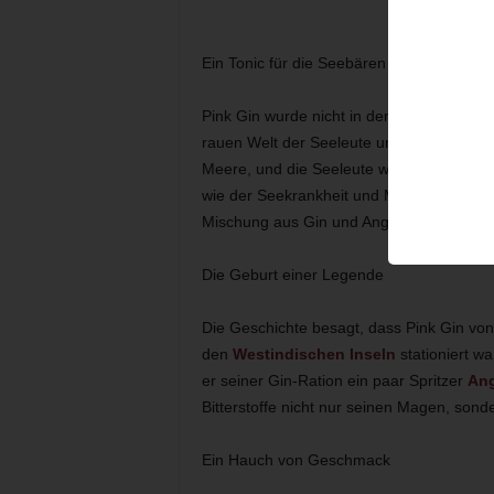
Ein Tonic für die Seebären
Pink Gin wurde nicht in den luxuriösen Sa
rauen Welt der Seeleute und Marineoffizi
Meere, und die Seeleute waren auf ihren
wie der Seekrankheit und Magen-Darm-Infe
Mischung aus Gin und Angostura-Bitter.
Die Geburt einer Legende
Die Geschichte besagt, dass Pink Gin von 
den
Westindischen Inseln
stationiert wa
er seiner Gin-Ration ein paar Spritzer
Ang
Bitterstoffe nicht nur seinen Magen, sond
Ein Hauch von Geschmack