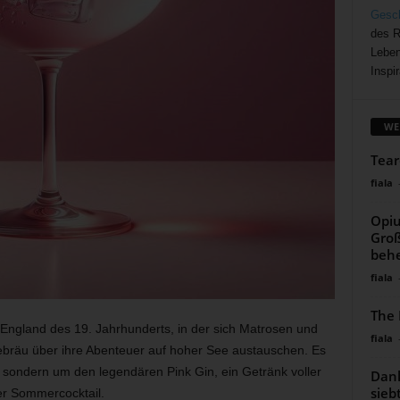
Gesch
des R
Leben
Inspir
WE
Tear
fiala
Opiu
Groß
behe
fiala
The 
m England des 19. Jahrhunderts, in der sich Matrosen und
fiala
ebräu über ihre Abenteuer auf hoher See austauschen. Es
, sondern um den legendären Pink Gin, ein Getränk voller
Dank
sieb
r Sommercocktail.