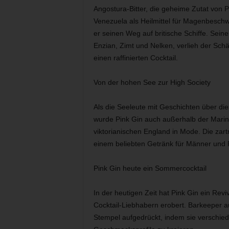
Angostura-Bitter, die geheime Zutat von P
Venezuela als Heilmittel für Magenbeschwe
er seinen Weg auf britische Schiffe. Se
Enzian, Zimt und Nelken, verlieh der Schä
einen raffinierten Cocktail.
Von der hohen See zur High Society
Als die Seeleute mit Geschichten über d
wurde Pink Gin auch außerhalb der Marine
viktorianischen England in Mode. Die za
einem beliebten Getränk für Männer und F
Pink Gin heute ein Sommercocktail
In der heutigen Zeit hat Pink Gin ein Rev
Cocktail-Liebhabern erobert. Barkeeper a
Stempel aufgedrückt, indem sie verschied