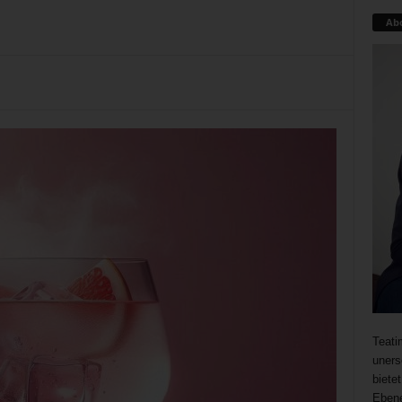
Ab
Teati
uners
biete
Ebene