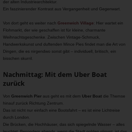
der alten Industriearchitektur.
Ein faszinierender Kontrast aus Vergangenheit und Gegenwart.
Von dort geht es weiter nach
Greenwich Village
: Hier wartet ein
Flohmarkt, der wie geschaffen ist für kleine, charmante
Weihnachtsgeschenke. Zwischen Vintage-Schmuck,
Handwerkskunst und duftenden Mince Pies findet man die Art von
Dingen, die es nirgendwo sonst gibt – individuell, britisch, ein
bisschen skurril.
Nachmittag: Mit dem Uber Boat
zurück
Von
Greenwich Pier
aus geht es mit dem
Uber Boat
die Themse
hinauf zurück Richtung Zentrum.
Das ist nicht nur einfach eine Bootsfahrt – es ist eine Lichtreise
durch London.
Die Brücken, die Hochhäuser, das sich spiegelnde Wasser – alles
leuchtet. Besonders abends, wenn die Stadt golden glimmt, ist das