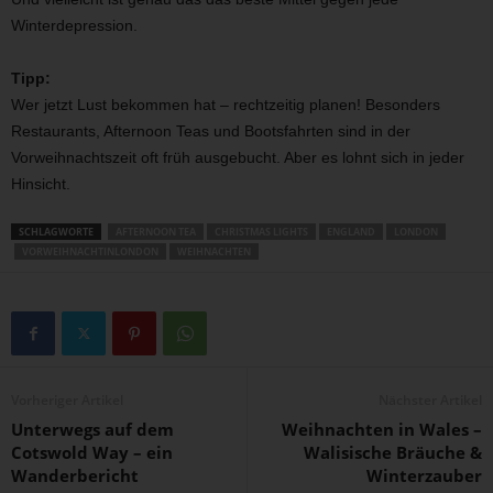
Winterdepression.
Tipp:
Wer jetzt Lust bekommen hat – rechtzeitig planen! Besonders
Restaurants, Afternoon Teas und Bootsfahrten sind in der
Vorweihnachtszeit oft früh ausgebucht. Aber es lohnt sich in jeder
Hinsicht.
SCHLAGWORTE
AFTERNOON TEA
CHRISTMAS LIGHTS
ENGLAND
LONDON
VORWEIHNACHTINLONDON
WEIHNACHTEN
Vorheriger Artikel
Nächster Artikel
Unterwegs auf dem
Weihnachten in Wales –
Cotswold Way – ein
Walisische Bräuche &
Wanderbericht
Winterzauber