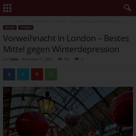
Start
Reisen
Vorweihnacht in London – Bestes Mittel gegen Winterdepression
REISEN
STORIES
Vorweihnacht in London – Bestes
Mittel gegen Winterdepression
Von
fiala
-
November 11, 2025
736
0