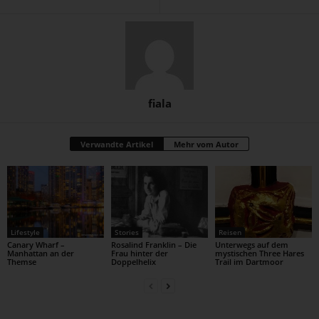
fiala
Verwandte Artikel
Mehr vom Autor
Lifestyle
Stories
Reisen
Canary Wharf –
Rosalind Franklin – Die
Unterwegs auf dem
Manhattan an der
Frau hinter der
mystischen Three Hares
Themse
Doppelhelix
Trail im Dartmoor