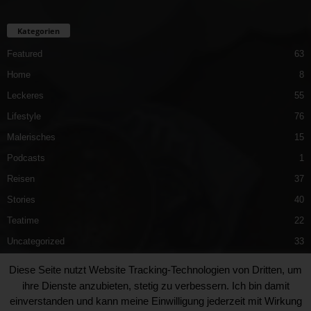
Kategorien
Featured
63
Home
8
Leckeres
55
Lifestyle
76
Malerisches
15
Podcasts
1
Reisen
37
Stories
40
Teatime
22
Uncategorized
33
Vergnügliches
40
Diese Seite nutzt Website Tracking-Technologien von Dritten, um
ihre Dienste anzubieten, stetig zu verbessern. Ich bin damit
einverstanden und kann meine Einwilligung jederzeit mit Wirkung