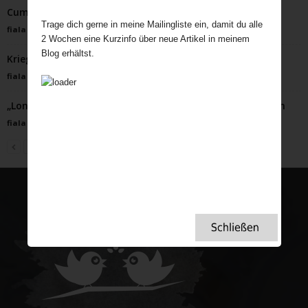
Cumberland Rum Nicky
Trage dich gerne in meine Mailingliste ein, damit du alle
fiala
-
Januar 19, 2026
2 Wochen eine Kurzinfo über neue Artikel in meinem
Blog erhältst.
Kriegsweihnacht in Großbritannien
fiala
-
Dezember 6, 2022
„Londons Gestank und seine nachhaltige Transformation
fiala
-
Februar 1, 2024