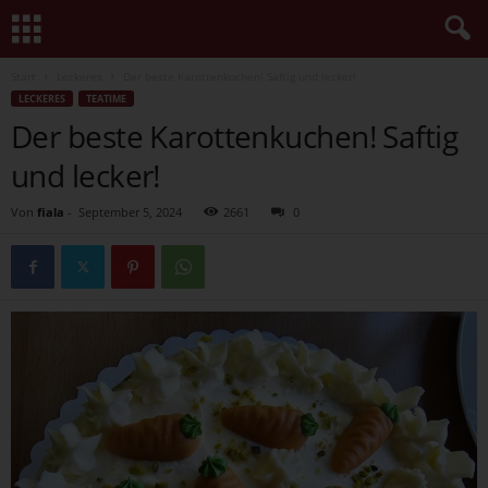
Start
Leckeres
Der beste Karottenkuchen! Saftig und lecker!
LECKERES
TEATIME
Der beste Karottenkuchen! Saftig
und lecker!
Von
fiala
-
September 5, 2024
2661
0