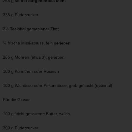
265 g
selbst aufgehendes Mehl
335 g Puderzucker
2½ Teelöffel gemahlener Zimt
¼ frische Muskatnuss, fein gerieben
265 g Möhren (etwa 3), gerieben
100 g Korinthen oder Rosinen
100 g Walnüsse oder Pekannüsse, grob gehackt (optional)
Für die Glasur
100 g leicht gesalzene Butter, weich
300 g Puderzucker