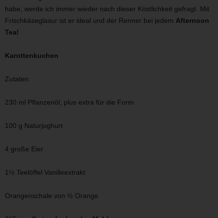
habe, werde ich immer wieder nach dieser Köstlichkeit gefragt. Mit
Frischkäseglasur ist er ideal und der Renner bei jedem
Afternoon
Tea!
Karottenkuchen
Zutaten
230 ml Pflanzenöl, plus extra für die Form
100 g Naturjoghurt
4 große Eier
1½ Teelöffel Vanilleextrakt
Orangenschale von ½ Orange