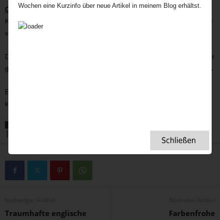
Wochen eine Kurzinfo über neue Artikel in meinem Blog erhältst.
Creme/Glasur im Gefrierschrank
. Glasur vorher 6-8 Std. im
Kühlschrank hart werden lassen. Am besten bei Zimmertemperatur
verzehren.
Der Kuchen ist auch ein Renner auf deiner Afternoon Teaparty. Hier
geht’s zu den
Tipps für die beste Afternoon Teaparty zu Hause.
Edeka sagt dir, wie man
selbstaufgehendes Mehl
selbst machen
kann.
SCHLAGWORTE
AFTERNOON TEA
KAROTTENKUCHEN
KAROTTENTORTE
MÖHRENKUCHEN
MÖHRENTORTE
RÜBLIKUCHEN
Vorheriger Artikel
Nächster Artikel
Traumhafte englische
Farbenfrohe