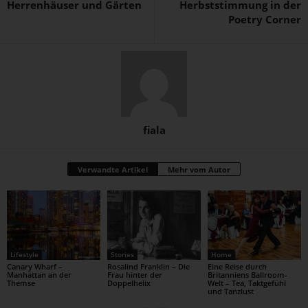
Herrenhäuser und Gärten
Herbststimmung in der
Poetry Corner
fiala
Verwandte Artikel
Mehr vom Autor
Lifestyle
Stories
Home
Canary Wharf –
Rosalind Franklin – Die
Eine Reise durch
Manhattan an der
Frau hinter der
Britanniens Ballroom-
Themse
Doppelhelix
Welt – Tea, Taktgefühl
und Tanzlust