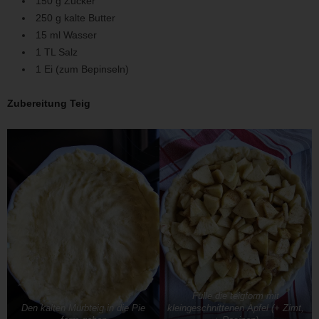
150 g Zucker
250 g kalte Butter
15 ml Wasser
1 TL Salz
1 Ei (zum Bepinseln)
Zubereitung Teig
Fülle die teigform mit
Den kalten Mürbteig in die Pie
kleingeschnittenen Äpfel (+ Zimt,