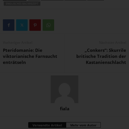
ENGLISCHES BACKREZEPT
Vorheriger Artikel
Nächster Artikel
Pteridomanie: Die
„Conkers“: Skurrile
viktorianische Farnsucht
britische Tradition der
enträtseln
Kastanienschlacht
fiala
Verwandte Artikel
Mehr vom Autor