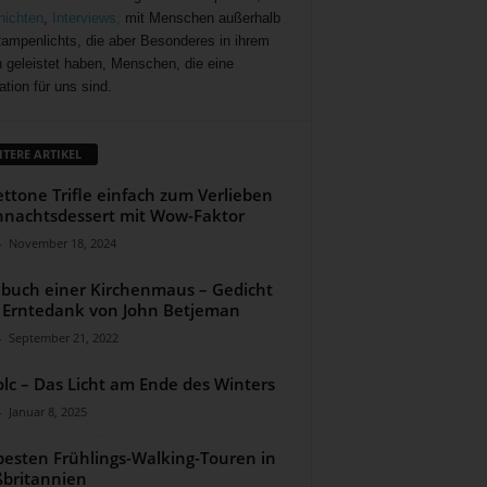
ichten
,
Interviews,
mit Menschen außerhalb
ampenlichts, die aber Besonderes in ihrem
 geleistet haben, Menschen, die eine
ation für uns sind.
ITERE ARTIKEL
ttone Trifle einfach zum Verlieben
nachtsdessert mit Wow-Faktor
-
November 18, 2024
buch einer Kirchenmaus – Gedicht
Erntedank von John Betjeman
-
September 21, 2022
lc – Das Licht am Ende des Winters
-
Januar 8, 2025
besten Frühlings-Walking-Touren in
britannien