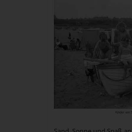
Kinder am S
Sand, Sonne und Spaß an