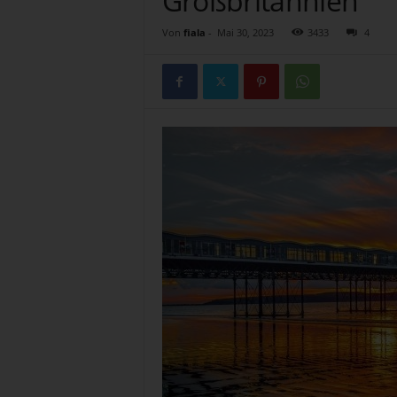
Großbritannien
g
T
Von
fiala
-
Mai 30, 2023
3433
4
e
a
t
i
m
e