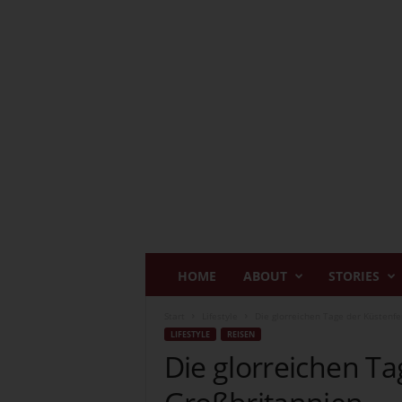
I
HOME
ABOUT
STORIES
n
s
Start
Lifestyle
Die glorreichen Tage der Küstenfe
p
LIFESTYLE
REISEN
i
Die glorreichen Ta
r
i
n