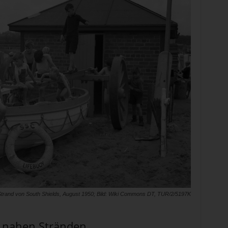
trand von South Shields, August 1950; Bild: Wiki Commons DT, TUR/2/5197K
 nahen Stränden