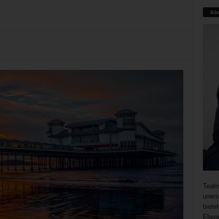
Ab
Teati
uners
biete
Ebene