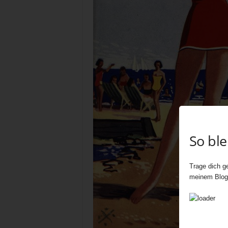
So bl
Trage dich ge
meinem Blog 