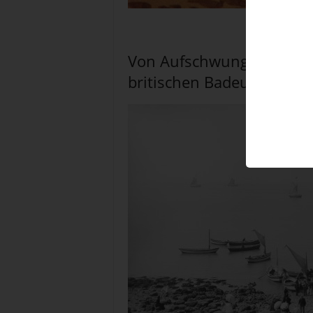
Werbeposter für
Von Aufschwung zur Tradi
britischen Badeurlaube