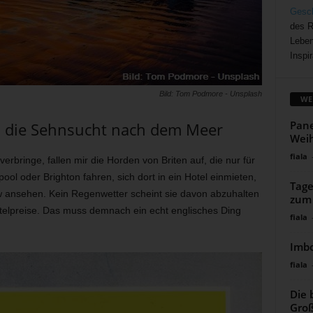
Gesch
des R
Leben
Inspir
Bild: Tom Podmore - Unsplash
WE
Pane
in die Sehnsucht nach dem Meer
Weih
fiala
rbringe, fallen mir die Horden von Briten auf, die nur für
l oder Brighton fahren, sich dort in ein Hotel einmieten,
Tage
w ansehen. Kein Regenwetter scheint sie davon abzuhalten
zum 
telpreise. Das muss demnach ein echt englisches Ding
fiala
Imbo
fiala
Die 
Groß