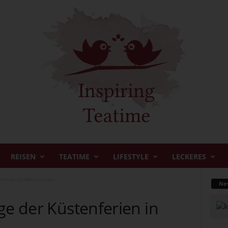
REISEN
TEATIME
LIFESTYLE
LECKERES
rien in Großbritannien
New
ge der Küstenferien in