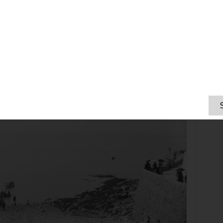
 den Strand South Shields, England; Bild: T
yne & Wear Archives & Museums
tion: Die Entwicklung der typischen