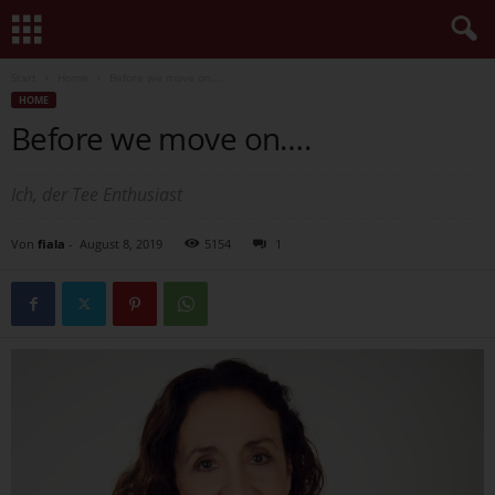
Start
Home
Before we move on….
HOME
Before we move on….
Ich, der Tee Enthusiast
Von
fiala
-
August 8, 2019
5154
1