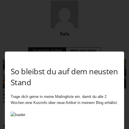
fiala
Verwandte Artikel
Mehr vom Autor
So bleibst du auf dem neusten
Stand
Home
Home
Home
Eine Reise durch
Die Erfindung des
Das Ragged School
Britanniens Ballroom-
Frühlings – wie die
Museum in London
Trage dich gerne in meine Mailingliste ein, damit du alle 2
Welt – Tea, Taktgefühl
britische Gartenkultur
und Tanzlust
entstand
Wochen eine Kurzinfo über neue Artikel in meinem Blog erhältst.
1 Kommentar