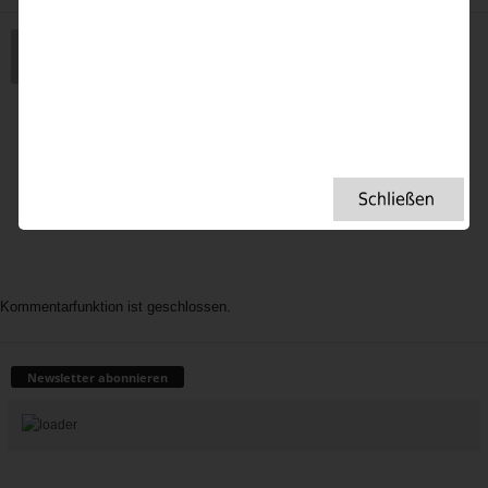
uteruchti
September 4, 2019 Beim 6:33 a.m.
Hallo liebe Sieglinde,
ich wünsche Dir viel Erfolg mit deinem Blog und freue
mich dabei zu sein.
Liebe Grüße
Ute
Kommentarfunktion ist geschlossen.
Newsletter abonnieren