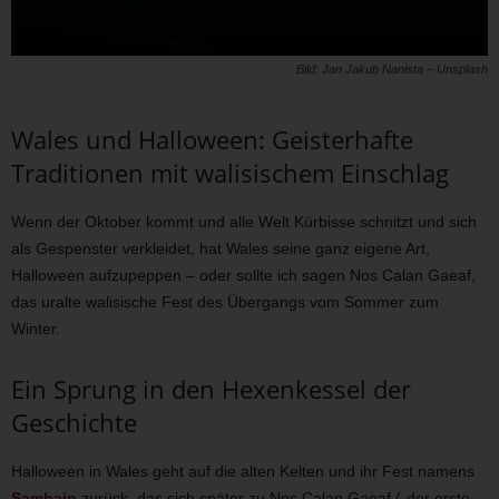
Bild: Jan Jakub Nanista – Unsplash
Wales und Halloween: Geisterhafte
Traditionen mit walisischem Einschlag
Wenn der Oktober kommt und alle Welt Kürbisse schnitzt und sich
als Gespenster verkleidet, hat Wales seine ganz eigene Art,
Halloween aufzupeppen – oder sollte ich sagen Nos Calan Gaeaf,
das uralte walisische Fest des Übergangs vom Sommer zum
Winter.
Ein Sprung in den Hexenkessel der
Geschichte
Halloween in Wales geht auf die alten Kelten und ihr Fest namens
Samhain
zurück, das sich später zu Nos Calan Gaeaf („der erste