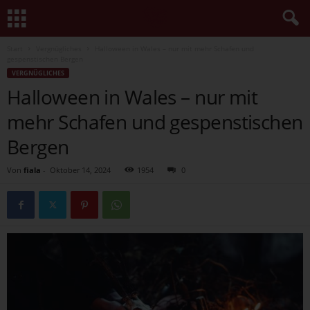
Start
Vergnügliches
Halloween in Wales – nur mit mehr Schafen und
gespenstischen Bergen
VERGNÜGLICHES
Halloween in Wales – nur mit
mehr Schafen und gespenstischen
Bergen
Von
fiala
-
Oktober 14, 2024
1954
0