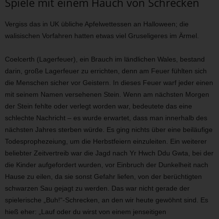
Spiele mit einem Hauch von Schrecken
Vergiss das in UK übliche Apfelwettessen an Halloween; die
walisischen Vorfahren hatten etwas viel Gruseligeres im Ärmel.
Coelcerth (Lagerfeuer), ein Brauch im ländlichen Wales, bestand
darin, große Lagerfeuer zu errichten, denn am Feuer fühlten sich
die Menschen sicher vor Geistern. In dieses Feuer warf jeder einen
mit seinem Namen versehenen Stein. Wenn am nächsten Morgen
der Stein fehlte oder verlegt worden war, bedeutete das eine
schlechte Nachricht – es wurde erwartet, dass man innerhalb des
nächsten Jahres sterben würde. Es ging nichts über eine beiläufige
Todesprophezeiung, um die Herbstfeiern einzuleiten. Ein weiterer
beliebter Zeitvertreib war die Jagd nach Yr Hwch Ddu Gwta, bei der
die Kinder aufgefordert wurden, vor Einbruch der Dunkelheit nach
Hause zu eilen, da sie sonst Gefahr liefen, von der berüchtigten
schwarzen Sau gejagt zu werden. Das war nicht gerade der
spielerische „Buh!“-Schrecken, an den wir heute gewöhnt sind. Es
hieß eher: „Lauf oder du wirst von einem jenseitigen