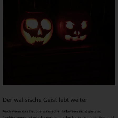
Der walisische Geist lebt weiter
Auch wenn das heutige walisische Halloween nicht ganz so
furchterregend ist wie die Verfolgung durch eine kopflose Frau und