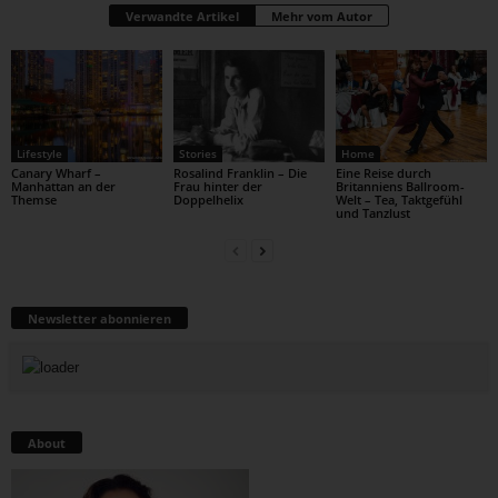
Verwandte Artikel
Mehr vom Autor
Lifestyle
Stories
Home
Canary Wharf –
Rosalind Franklin – Die
Eine Reise durch
Manhattan an der
Frau hinter der
Britanniens Ballroom-
Themse
Doppelhelix
Welt – Tea, Taktgefühl
und Tanzlust
Newsletter abonnieren
About