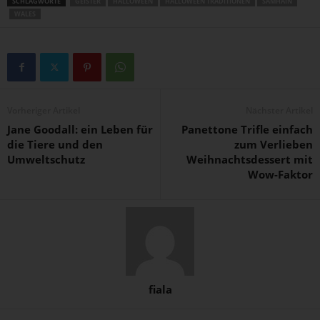
SCHLAGWORTE
GEISTER
HALLOWEEN
HALLOWEEN TRADITIONEN
SAMHAIN
WALES
Vorheriger Artikel
Nächster Artikel
Jane Goodall: ein Leben für
Panettone Trifle einfach
die Tiere und den
zum Verlieben
Umweltschutz
Weihnachtsdessert mit
Wow-Faktor
fiala