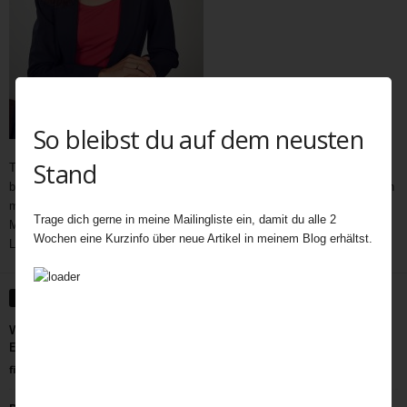
So bleibst du auf dem neusten
Stand
Teatime als wichtiger und immer noch unerschöpflicher Bestandteil der
britischen Kultur bietet Gelegenheit zum Austausch auf vielen Ebenen. In
meine Teatime gehören Gespräche,
Geschichten
,
Interviews,
mit
Trage dich gerne in meine Mailingliste ein, damit du alle 2
Menschen außerhalb des Rampenlichts, die aber Besonderes in ihrem
Wochen eine Kurzinfo über neue Artikel in meinem Blog erhältst.
Leben geleistet haben, Menschen, die eine Inspiration für uns sind.
WEITERE ARTIKEL
Wie das genügsame Moos unzählige Menschenleben in
England rettete …
fiala
-
April 6, 2022