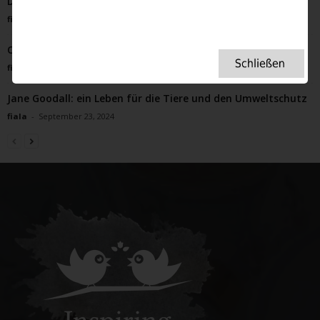
Dank Schokoladen-Beeren-Trifle im siebten Himmel
fiala
-
Mai 10, 2022
Canary Wharf – Manhattan an der Themse
fiala
-
Mai 24, 2026
Jane Goodall: ein Leben für die Tiere und den Umweltschutz
fiala
-
September 23, 2024