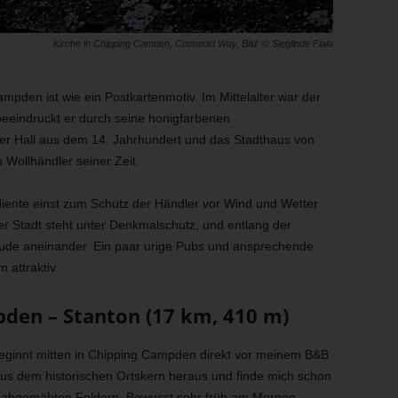
Kirche in Chipping Camden, Cotswold Way, Bild: © Sieglinde Fiala
ampden ist wie ein Postkartenmotiv. Im Mittelalter war der
eeindruckt er durch seine honigfarbenen
ler Hall aus dem 14. Jahrhundert und das Stadthaus von
 Wollhändler seiner Zeit.
iente einst zum Schutz der Händler vor Wind und Wetter
der Stadt steht unter Denkmalschutz, und entlang der
äude aneinander. Ein paar urige Pubs und ansprechende
attraktiv.
pden – Stanton (17 km, 410 m)
eginnt mitten in Chipping Campden direkt vor meinem B&B
aus dem historischen Ortskern heraus und finde mich schon
its abgemähten Feldern. Bewusst sehr früh am Morgen