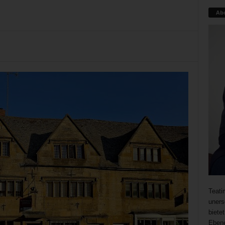
Ab
Teati
uners
biete
Ebene