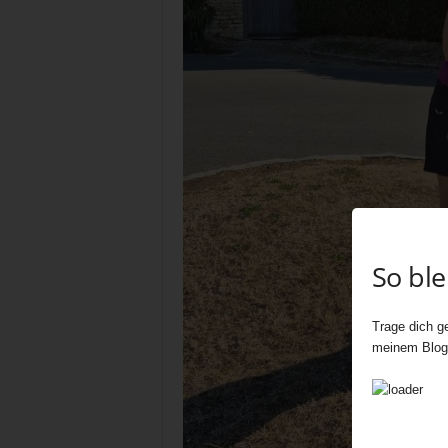
So bl
Trage dich ge
meinem Blog 