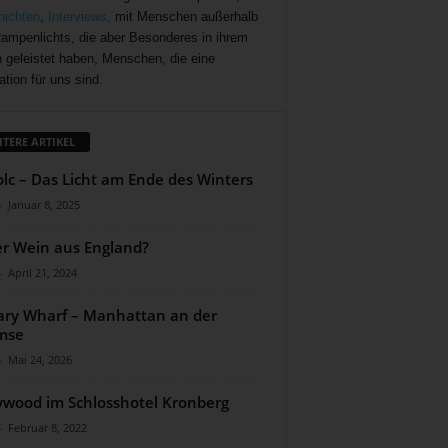
ichten
,
Interviews,
mit Menschen außerhalb
ampenlichts, die aber Besonderes in ihrem
 geleistet haben, Menschen, die eine
ation für uns sind.
ITERE ARTIKEL
lc – Das Licht am Ende des Winters
-
Januar 8, 2025
r Wein aus England?
-
April 21, 2024
ry Wharf – Manhattan an der
mse
-
Mai 24, 2026
ywood im Schlosshotel Kronberg
-
Februar 8, 2022