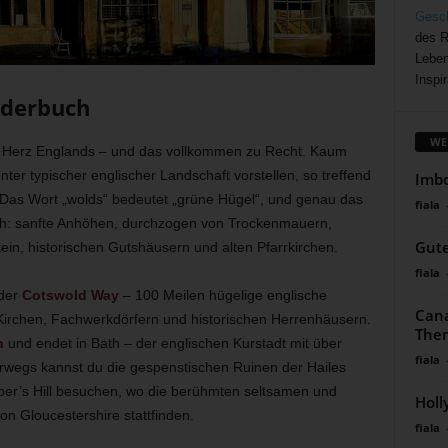
Gesch
des R
Leben
Inspir
lderbuch
WE
 Herz Englands – und das vollkommen zu Recht. Kaum
ter typischer englischer Landschaft vorstellen, so treffend
Imbo
. Das Wort „wolds“ bedeutet „grüne Hügel“, und genau das
fiala
sch: sanfte Anhöhen, durchzogen von Trockenmauern,
Gute
ein, historischen Gutshäusern und alten Pfarrkirchen.
fiala
 der
Cotswold Way
– 100 Meilen hügelige englische
Cana
n Kirchen, Fachwerkdörfern und historischen Herrenhäusern.
The
n
und endet in Bath – der englischen Kurstadt mit über
fiala
rwegs kannst du die gespenstischen Ruinen der Hailes
er’s Hill besuchen, wo die berühmten seltsamen und
Holl
on Gloucestershire stattfinden.
fiala