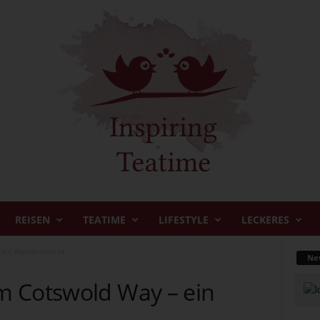
REISEN
TEATIME
LIFESTYLE
LECKERES
 ein Wanderbericht
New
m Cotswold Way – ein