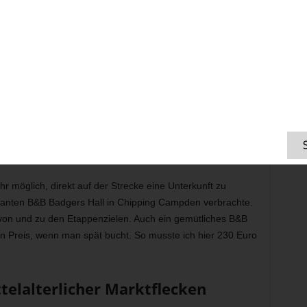
Am Beginn des Cotswolds Way in Chipping Camden
ampden
ung auf dem Rob Roy Way, entschied ich mich auch
Gepäcktransport – organisiert von
Hillwalk Tours
. Mit GPS-
 mein großer Rucksack jeweils bis 15 Uhr in der nächsten
nbeschwert mit leichtem Tagesrucksack wandern.
 möglich, direkt auf der Strecke eine Unterkunft zu
manten B&B Badgers Hall in Chipping Campden verbrachte.
r von und zu den Etappenzielen. Auch ein gemütliches B&B
en Preis, wenn man spät bucht. So musste ich hier 230 Euro
telalterlicher Marktflecken