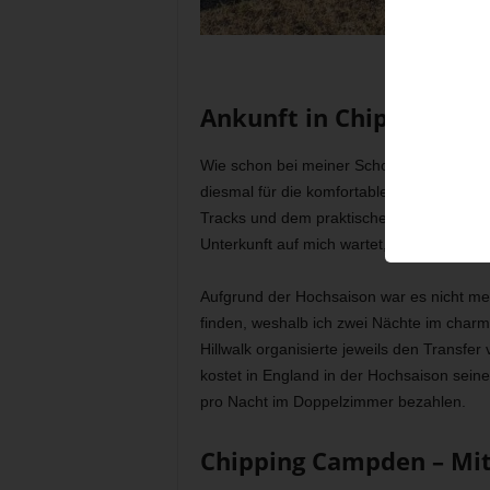
Ankunft in Chipping C
Wie schon bei meiner Schottland-Wander
diesmal für die komfortable Variante mit 
Tracks und dem praktischen Service, dass
Unterkunft auf mich wartet, konnte ich u
Aufgrund der Hochsaison war es nicht mehr
finden, weshalb ich zwei Nächte im char
Hillwalk organisierte jeweils den Transfe
kostet in England in der Hochsaison sein
pro Nacht im Doppelzimmer bezahlen.
Chipping Campden – Mit