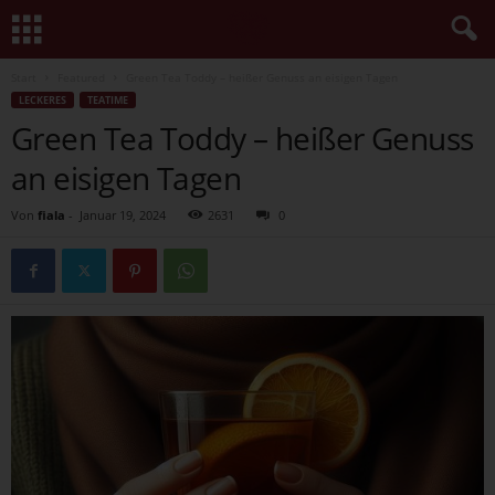
Start
Featured
Green Tea Toddy – heißer Genuss an eisigen Tagen
LECKERES
TEATIME
Green Tea Toddy – heißer Genuss
an eisigen Tagen
Von
fiala
-
Januar 19, 2024
2631
0