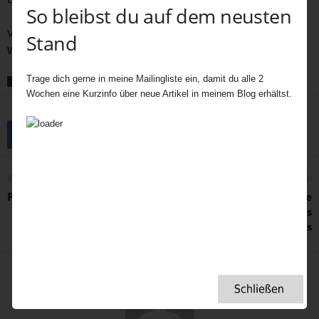
So bleibst du auf dem neusten
Vielleicht amüsieren dich auch
ungewöhnliche englische
Stand
Wintertraditionen
Trage dich gerne in meine Mailingliste ein, damit du alle 2
SCHLAGWORTE
GREEN TEA TODDY
GROG
HEISSGETRÄNK MIT WHISKY
TODDY
Wochen eine Kurzinfo über neue Artikel in meinem Blog erhältst.
Vorheriger Artikel
Nächster Artikel
Poetry Corner
Florence Nightingale: Die
Superheldin des
Gesundheitswesens