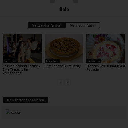
fiala
Verwandte Artikel
Mehr vom Autor
Teatime
Leckeres
Leckeres
Fashion beyond Reality –
Cumberland Rum Nicky
Erdbeer-Basilikum-Biskuit
Eine Teeparty im
Roulade
Wunderland
Newsletter abonnieren