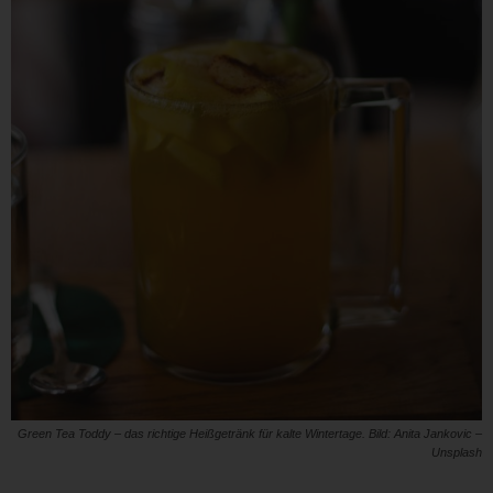
Green Tea Toddy – das richtige Heißgetränk für kalte Wintertage. Bild: Anita Jankovic –
Unsplash