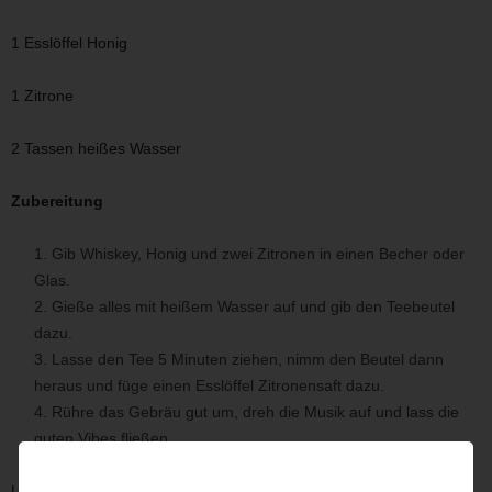
1 Esslöffel Honig
1 Zitrone
2 Tassen heißes Wasser
Zubereitung
Gib Whiskey, Honig und zwei Zitronen in einen Becher oder
Glas.
Gieße alles mit heißem Wasser auf und gib den Teebeutel
dazu.
Lasse den Tee 5 Minuten ziehen, nimm den Beutel dann
heraus und füge einen Esslöffel Zitronensaft dazu.
Rühre das Gebräu gut um, dreh die Musik auf und lass die
guten Vibes fließen.
Lies auch gerne mein Rezept
Englischer Weihnachtspunsch