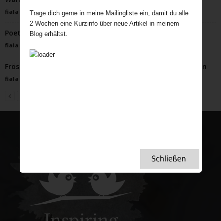
fiala
-
September 22, 2025
Trage dich gerne in meine Mailingliste ein, damit du alle
2 Wochen eine Kurzinfo über neue Artikel in meinem
Poetry Corner
Blog erhältst.
fiala
-
Januar 16, 2024
Frösteln auf der Themse: Frostmärkte und eisiges Treiben
fiala
-
Januar 28, 2024