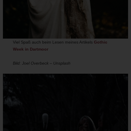
Viel Spaß auch beim Lesen meines Artikels
Gothic
Week in Dartmoor
Bild: Joel Overbeck – Unsplash