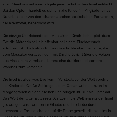
alten Steinkreis auf einer abgelegenen schottischen Insel entdeckt.
Bei den Opfern handelt es sich um „die Kinder“ – Mitglieder eines
Naturkults, der von dem charismatischen, sadistischen Patriarchen,
der Kreuzotter, beherrscht wird.
Die einzige Überlebende des Massakers, Dinah, behauptet, dass
Eve die Mörderin sei, die offenbar bei einem Fluchtversuch
ertrunken ist. Doch als sich Eves Geschichte über die Jahre, die
dem Massaker vorausgingen, mit Dinahs Bericht über die Folgen
des Massakers vermischt, kommt eine dunklere, seltsamere
Wahrheit zum Vorschein.
Die Insel ist alles, was Eve kennt. Versteckt vor der Welt verehren
die Kinder die Große Schlange, die im Ozean wohnt, tanzen im
Morgengrauen auf den Steinen und bringen ihr Blut als Opfer dar.
Das Wort der Otter ist Gesetz. Als Eve in die Welt jenseits der Insel
gezwungen wird, werden ihr Glaube und ihre Liebe durch
unerwartete Freundschaften auf die Probe gestellt, die sie alles in
Frage stellen lassen. Als sie beginnt, die makabren Fiktionen der