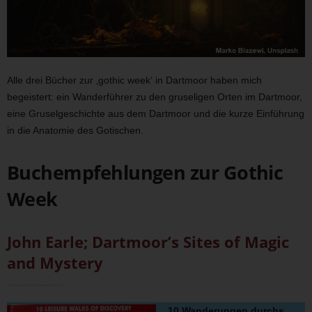
Alle drei Bücher zur ‚gothic week‘ in Dartmoor haben mich
begeistert: ein Wanderführer zu den gruseligen Orten im Dartmoor,
eine Gruselgeschichte aus dem Dartmoor und die kurze Einführung
in die Anatomie des Gotischen.
Buchempfehlungen zur Gothic
Week
John Earle; Dartmoor’s Sites of Magic
and Mystery
10 Wanderungen durchs Dartmoor zu Schauplätzen gruseliger Geschichten mit Geistern, Erscheinungen, Gespenstern und Feen.
10 Wanderungen durchs