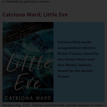
in Verbindung gebracht werden.
Catriona Ward; Little Eve
Catriona Ward wurde
ausgezeichnet mit dem
British Fantasy Award für
den besten Horror und
dem Shirley Jackson
Award für den besten
Roman
.
Neujahrstag, 1921. Sieben verstümmelte Leichen werden in einem