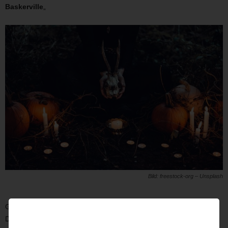
Baskerville
„
Bild: freestock-org – Unsplash
Geschichten über Geisterhunde gibt in ganz England, nicht nur in
Dartmoor.