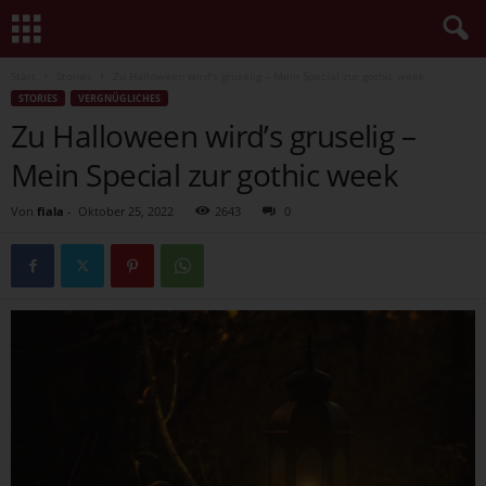
Start
Stories
Zu Halloween wird’s gruselig – Mein Special zur gothic week
STORIES
VERGNÜGLICHES
Zu Halloween wird’s gruselig –
Mein Special zur gothic week
Von
fiala
-
Oktober 25, 2022
2643
0