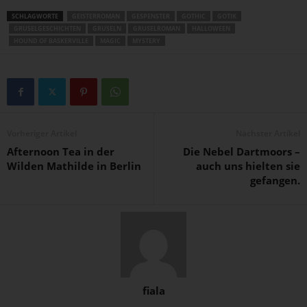
SCHLAGWORTE
GEISTERROMAN
GESPENSTER
GOTHIC
GOTIK
GRUSELGESCHICHTEN
GRUSELN
GRUSELROMAN
HALLOWEEN
HOUND OF BASKERVILLE
MAGIC
MYSTERY
Vorheriger Artikel
Nächster Artikel
Afternoon Tea in der
Die Nebel Dartmoors –
Wilden Mathilde in Berlin
auch uns hielten sie
gefangen.
fiala