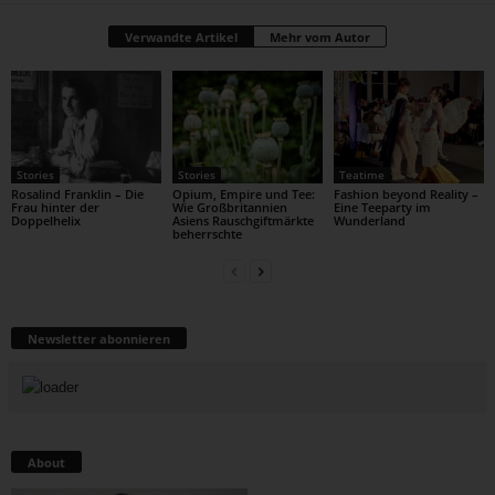
Verwandte Artikel
Mehr vom Autor
Stories
Stories
Teatime
Rosalind Franklin – Die
Opium, Empire und Tee:
Fashion beyond Reality –
Frau hinter der
Wie Großbritannien
Eine Teeparty im
Doppelhelix
Asiens Rauschgiftmärkte
Wunderland
beherrschte
Newsletter abonnieren
About