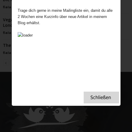
fiala
-
Februar 10, 2025
Trage dich gerne in meine Mailingliste ein, damit du alle
2 Wochen eine Kurzinfo über neue Artikel in meinem
Vegane Lavendelkekse – inspiriert von Lavendelfeldern
Blog erhältst.
Londons
fiala
-
Juni 16, 2025
The Lost Gardens of Heligan
fiala
-
April 26, 2023