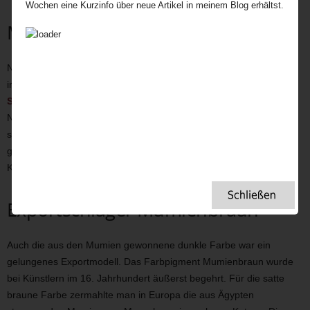
Wochen eine Kurzinfo über neue Artikel in meinem Blog erhältst.
Mumien als Attraktion
Neben ihrem vermeintlich medizinischen Nutzen wurden die
importierten Mumien zu einer Attraktion an sich. Der berühmte
Samuel Pepys
erzählte 1668
,
dass er nach einer durchzechten
Nacht in die Londoner Hafenanlagen ging, um eine Mumie zu
sehen, bevor sie zermahlen wurde. Mumienreste wie Arme Füße
gehörten damals im Übrigen üblicherweise in das
Kuriositätenkabinett eines echten Gentlemans.
Exportschlager Mumienbraun
Auch die aus den Mumien gewonnene dunkle Farbe war ein
gelungenes Exportmodell. Das Farbpigment Mumienbraun wurde
bei Künstlern im 16. Jahrhundert äußerst begehrt. Für die satte
braune Farbe zermahlte man in Europa die aus Ägypten