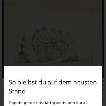
So bleibst du auf dem neusten
Baron Dominique-Vivant Denon beim Auspacken einer Mumie auf einem Tisch, während
mehrere Gäste zusehen und eine Frau links sitzt und die Szene skizziert, vermutlich in
Stand
einem Salon des Hauses von Herrn Denon. Zwei Männer unterhalten sich links im
Hintergrund und zwei Männer sind rechts beschäftigt, während einer von ihnen, sitzend,
zeichnet oder schreibt. Quelle: Library of Congress,
https://www.loc.gov/item/2016652470/
Trage dich gerne in meine Mailingliste ein, damit du alle 2