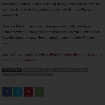
der Verzehr von Mumien eine königlich angemessene Medizin zu
sein, da die Ärzte behaupteten, Mumien würden aus Pharaonen
hergestellt.
Man glaubte Mumienpulver wäre geeignet als Blutverdünner,
Schmerzmittel, Hustenmittel, Menstruationshilfsmittel, Mittel für die
Wundheilung und sagte ihm entzündungshemmende Wirkung
nach.
Lies auch gerne meinen Artikel:
Pteridomanie, die viktorianische
Farnsucht enträtseln
SCHLAGWORTE
AGYPTOMANIE
MUMIEN
MUMIEN-AUSWICKEL-PARTY
MUMIENPARTY
VIKTORIANISCHE MUMIEN