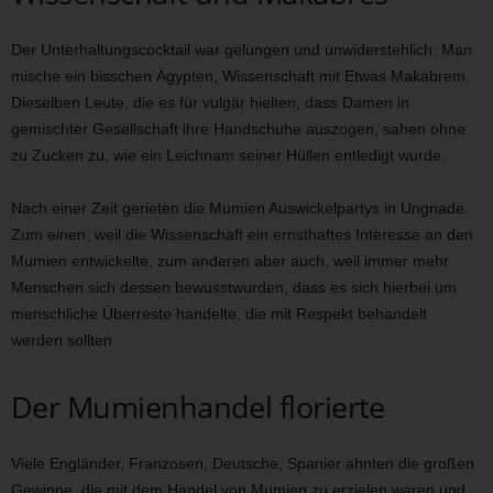
Der Unterhaltungscocktail war gelungen und unwiderstehlich: Man
mische ein bisschen Ägypten, Wissenschaft mit Etwas Makabrem.
Dieselben Leute, die es für vulgär hielten, dass Damen in
gemischter Gesellschaft ihre Handschuhe auszogen, sahen ohne
zu Zucken zu, wie ein Leichnam seiner Hüllen entledigt wurde.
Nach einer Zeit gerieten die Mumien Auswickelpartys in Ungnade.
Zum einen, weil die Wissenschaft ein ernsthaftes Interesse an den
Mumien entwickelte, zum anderen aber auch, weil immer mehr
Menschen sich dessen bewusstwurden, dass es sich hierbei um
menschliche Überreste handelte, die mit Respekt behandelt
werden sollten
Der Mumienhandel florierte
Viele Engländer, Franzosen, Deutsche, Spanier ahnten die großen
Gewinne, die mit dem Handel von Mumien zu erzielen waren und