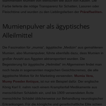
stammenden Mumien von Menschen wie auch von Katzen. Die
Farbe lieferte die nötige Transparenz für Schatten, Lasuren oder
Fleischtöne und wurden zu den Lieblingsfarben der
Präraffaeliten
.
Mumienpulver als ägyptisches
Alleilmittel
Die Faszination für „mumia“, ägyptische „Medizin“ aus gemahlenen
Mumien, also Mumienpulver, führte ebenfalls dazu, dass Mumien in
großer Anzahl aus Ägypten abtransportiert wurden. Die
Begeisterung für ägyptische „Heilmittel“ im Allgemeinen findet man
noch heute in sogenannten magischen Gesichtscremes, die alte
ägyptische Motive für ihr Marketing verwenden.
Mumia Vera,
Mumy Powder Antique
,
ist nur ein Beispiel dafür. Der englische
König Karl II. nahm nach einem Krampfanfall Medikamente aus
menschlichen Schädeln ein, und bis 1909 verwendeten Ärzte
menschliche Schädel üblicherweise zur Behandlung neurologischer
Erkrankungen. Für die königliche und gesellschaftliche Elite schien