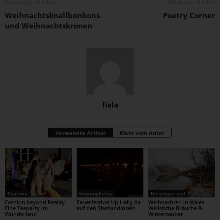
Vorheriger Artikel
Nächster Artikel
Weihnachtsknallbonbons
Poetry Corner
und Weihnachtskronen
fiala
Verwandte Artikel
Mehr vom Autor
Teatime
Vergnügliches
Uncategorized
Fashion beyond Reality –
Feuerfestival Up Helly Aa
Weihnachten in Wales –
Eine Teeparty im
auf den Shetlandinseln
Walisische Bräuche &
Wunderland
Winterzauber