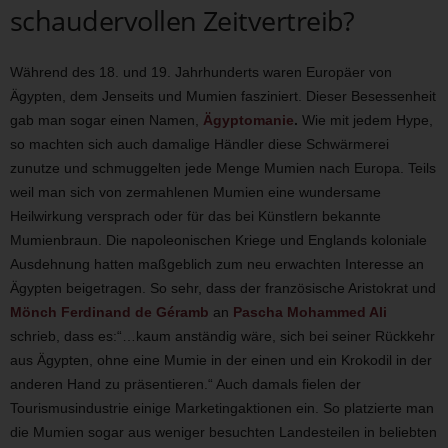
schaudervollen Zeitvertreib?
Während des 18. und 19. Jahrhunderts waren Europäer von
Ägypten, dem Jenseits und Mumien fasziniert. Dieser Besessenheit
gab man sogar einen Namen,
Ägyptomanie
.
Wie mit jedem Hype,
so machten sich auch damalige Händler diese Schwärmerei
zunutze und schmuggelten jede Menge Mumien nach Europa. Teils
weil man sich von zermahlenen Mumien eine wundersame
Heilwirkung versprach oder für das bei Künstlern bekannte
Mumienbraun. Die napoleonischen Kriege und Englands koloniale
Ausdehnung hatten maßgeblich zum neu erwachten Interesse an
Ägypten beigetragen. So sehr, dass der französische Aristokrat und
Mönch Ferdinand de Géramb
an
Pascha Mohammed Ali
schrieb, dass es:“…kaum anständig wäre, sich bei seiner Rückkehr
aus Ägypten, ohne eine Mumie in der einen und ein Krokodil in der
anderen Hand zu präsentieren.“ Auch damals fielen der
Tourismusindustrie einige Marketingaktionen ein. So platzierte man
die Mumien sogar aus weniger besuchten Landesteilen in beliebten