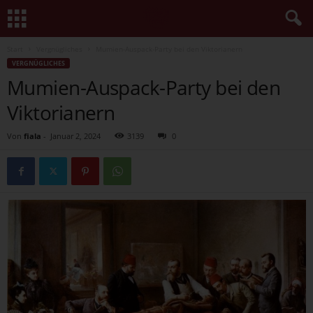
Start
Vergnügliches
Mumien-Auspack-Party bei den Viktorianern
VERGNÜGLICHES
Mumien-Auspack-Party bei den
Viktorianern
Von
fiala
-
Januar 2, 2024
3139
0