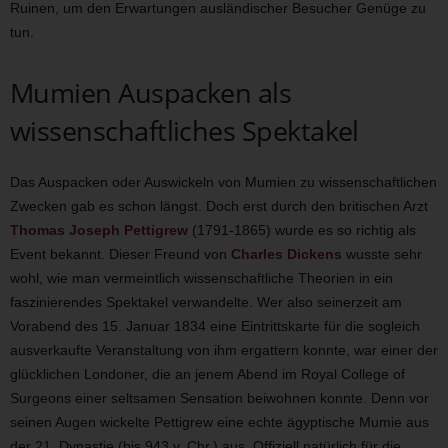
Ruinen, um den Erwartungen ausländischer Besucher Genüge zu
tun.
Mumien Auspacken als
wissenschaftliches Spektakel
Das Auspacken oder Auswickeln von Mumien zu wissenschaftlichen
Zwecken gab es schon längst. Doch erst durch den britischen Arzt
Thomas Joseph Pettigrew
(1791-1865) wurde es so richtig als
Event bekannt. Dieser Freund von
Charles Dickens
wusste sehr
wohl, wie man vermeintlich wissenschaftliche Theorien in ein
faszinierendes Spektakel verwandelte. Wer also seinerzeit am
Vorabend des 15. Januar 1834 eine Eintrittskarte für die sogleich
ausverkaufte Veranstaltung von ihm ergattern konnte, war einer der
glücklichen Londoner, die an jenem Abend im Royal College of
Surgeons einer seltsamen Sensation beiwohnen konnte. Denn vor
seinen Augen wickelte Pettigrew eine echte ägyptische Mumie aus
der 21. Dynastie (bis 943 v. Chr.) aus. Offiziell natürlich für die