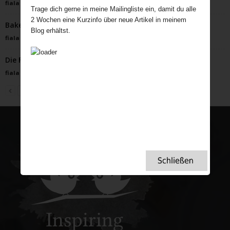
fiala
-
August 31, 2022
Trage dich gerne in meine Mailingliste ein, damit du alle
2 Wochen eine Kurzinfo über neue Artikel in meinem
Bakewell Tart – himmlische Mandeltorte
Blog erhältst.
fiala
-
April 9, 2024
Die Faszination der britischen Strandhütten
fiala
-
Mai 30, 2023