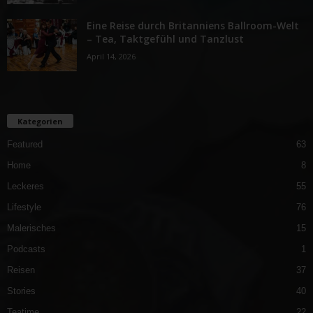
Eine Reise durch Britanniens Ballroom-Welt
– Tea, Taktgefühl und Tanzlust
April 14, 2026
Kategorien
Featured
63
Home
8
Leckeres
55
Lifestyle
76
Malerisches
15
Podcasts
1
Reisen
37
Stories
40
Teatime
22