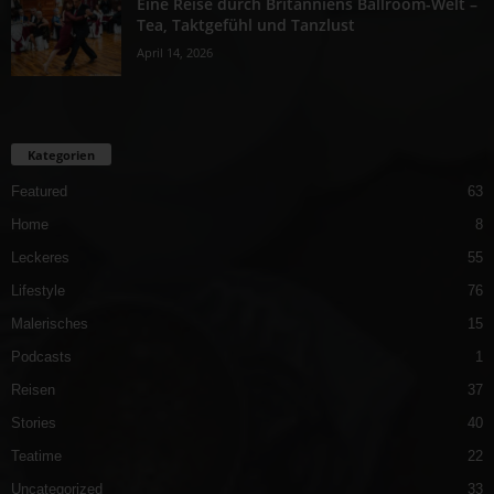
Eine Reise durch Britanniens Ballroom-Welt –
Tea, Taktgefühl und Tanzlust
April 14, 2026
Kategorien
Featured
63
Home
8
Leckeres
55
Lifestyle
76
Malerisches
15
Podcasts
1
Reisen
37
Stories
40
Teatime
22
Uncategorized
33