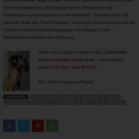
Modewelt dieser Stadt ziehen. Natürlich gibt es auch Kritik and der
Kommerzialisierung und Aneignung von Streetwear und
Subkulturen durch Mainstream Modemarken. Debatten über die
ethische Seite der
„
Fast Fashion
“
und deren Auswirkungen auf die
Umwelt und die Arbeitsbedingungen der Arbeiter in der
Modeindustrie bleiben hier nicht aus.
Siehe hierzu auch meinen Artikel „
Teekleider
erleben gerade ein Revival – romantisch,
apart und very, very British“.
Bild: Polina Kovaleva Pexels
SCHLAGWORTE
DESIGNERMARKEN
FASHION
FAST FASHION
LONDON
LONDON STREET STYLE
MODE
SECONDHAND
STREET STYLE
STREET WEAR