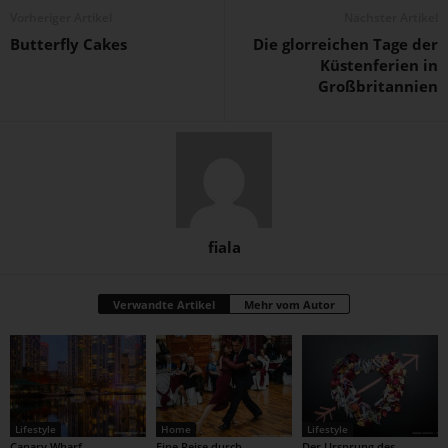
Vorheriger Artikel
Nächster Artikel
Butterfly Cakes
Die glorreichen Tage der
Küstenferien in
Großbritannien
fiala
Verwandte Artikel
Mehr vom Autor
Lifestyle
Home
Lifestyle
Canary Wharf –
Eine Reise durch
Der Ursprung des