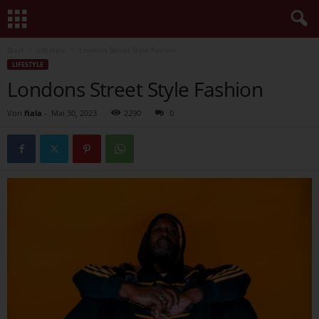
Start
Lifestyle
Londons Street Style Fashion
LIFESTYLE
Londons Street Style Fashion
Von
fiala
-
Mai 30, 2023
2290
0