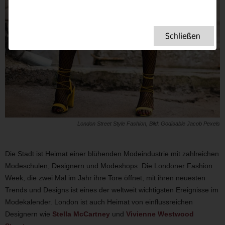
London Street Style Fashion, Bild: Godisable Jacob Pexels
Die Stadt ist Heimat einer blühenden Modeindustrie mit zahlreichen
Modeschulen, Designern und Modeshops. Die Londoner Fashion
Week, die zwei Mal im Jahr ihre Tore öffnet, mit ihren neuesten
Trends und Designs ist eines der weltweit wichtigsten Ereignisse im
Modekalender. London ist auch Heimat von einflussreichen
Designern wie
Stella McCartney
und
Vivienne Westwood