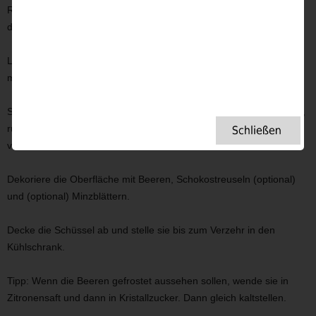
Rühre jetzt die bereits geschmolzene Schokolade ein und verteile
diese gesamte Creme auf die Beeren.
Lass das Ganze abkühlen und anschließend im Kühlschrank
mindestens 2 Stunden abgedeckt völlig kalt werden.
Schlage jetzt die Sahne mit Sahnesteif für die oberste Schicht steif,
rühre den Esslöffel Puderzucker und die Bourbonvanille unter und
verteile sie über das Trifle.
Dekoriere die Oberfläche mit Beeren, Schokostreuseln (optional)
und (optional) Minzblättern.
Decke die Schüssel ab und stelle sie bis zum Verzehr in den
Kühlschrank.
Tipp: Wenn die Beeren gefrostet aussehen sollen, wende sie in
Zitronensaft und dann in Kristallzucker. Dann gleich kaltstellen.