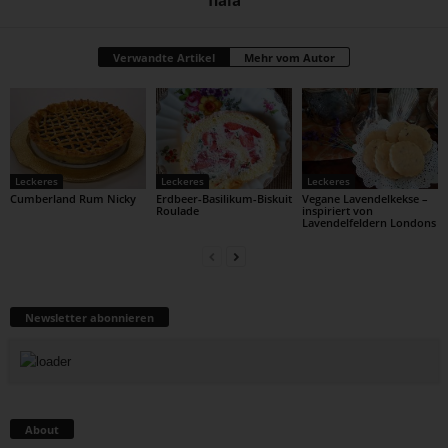
Verwandte Artikel
Mehr vom Autor
Leckeres
Leckeres
Leckeres
Cumberland Rum Nicky
Erdbeer-Basilikum-Biskuit
Vegane Lavendelkekse –
Roulade
inspiriert von
Lavendelfeldern Londons
Newsletter abonnieren
About