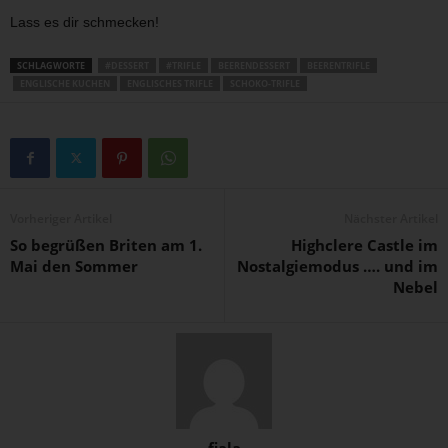
Lass es dir schmecken!
SCHLAGWORTE
#DESSERT
#TRIFLE
BEERENDESSERT
BEERENTRIFLE
ENGLISCHE KUCHEN
ENGLISCHES TRIFLE
SCHOKO-TRIFLE
Vorheriger Artikel
Nächster Artikel
So begrüßen Briten am 1.
Highclere Castle im
Mai den Sommer
Nostalgiemodus …. und im
Nebel
fiala