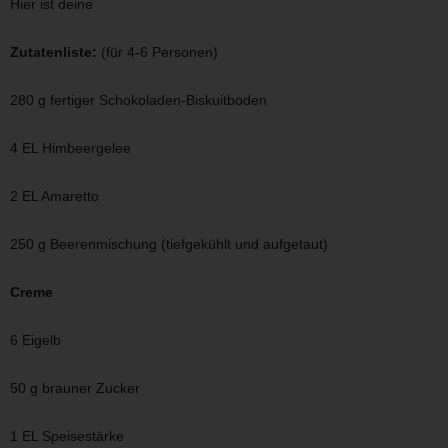
Hier ist deine
Zutatenliste:
(für 4-6 Personen)
280 g fertiger Schokoladen-Biskuitboden
4 EL Himbeergelee
2 EL Amaretto
250 g Beerenmischung (tiefgekühlt und aufgetaut)
Creme
6 Eigelb
50 g brauner Zucker
1 EL Speisestärke