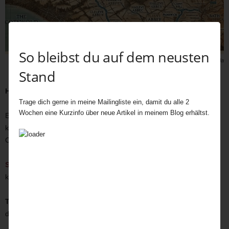
So bleibst du auf dem neusten
Cotswold’s Way, Bild: Sieglinde Fiala
Stand
Highlights:
Trage dich gerne in meine Mailingliste ein, damit du alle 2
Wochen eine Kurzinfo über neue Artikel in meinem Blog erhältst.
Ein Spaziergang von
Broadway Towe
r nach Snowshill (ca. 7 km)
kombiniert spektakuläre Aussichtspunkte mit traditionellen
Cotswold-Cottages.
Snowshill Manor
, ein charmantes National Trust-Haus, ist ein
kultureller Höhepunkt.
Tipp:
Plane genug Zeit für eine Pause in einem der urigen Pubs –
der lokale Cider schmeckt besonders gut.