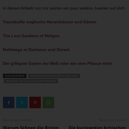
In diesen Artikeln von mir warten ein paar weitere Juwelen auf dich:
Traumhafte englische Herrenhäuser und Gärten
The Lost Gardens of Heligan
Hohlwege in Dartmoor und Dorset
Der giftigste Garten der Welt oder wie eine Pflanze tötet
SCHLAGWORTE
FRÜHLINGSSPAZIERGÄNGE ENGLAND
WALKING TOURS IN GROSSBRITANNIEN
Vorheriger Artikel
Nächster Artikel
Warum Schnee die Briten
Die kuriosesten britischen