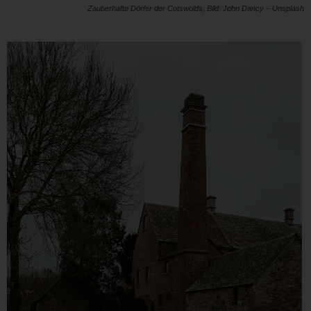
Zauberhafte Dörfer der Cotswolds, Bild: John Dancy – Unsplash