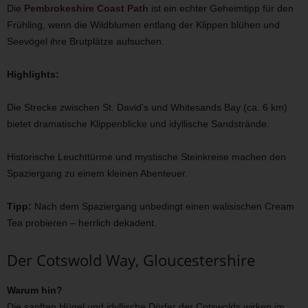
Die
Pembrokeshire Coast Path
ist ein echter Geheimtipp für den
Frühling, wenn die Wildblumen entlang der Klippen blühen und
Seevögel ihre Brutplätze aufsuchen.
Highlights:
Die Strecke zwischen St. David’s und Whitesands Bay (ca. 6 km)
bietet dramatische Klippenblicke und idyllische Sandstrände.
Historische Leuchttürme und mystische Steinkreise machen den
Spaziergang zu einem kleinen Abenteuer.
Tipp:
Nach dem Spaziergang unbedingt einen walisischen Cream
Tea probieren – herrlich dekadent.
Der Cotswold Way, Gloucestershire
Warum hin?
Die sanften Hügel und idyllische Dörfer der Cotswolds wirken im