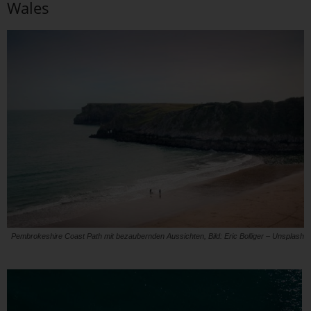
Wales
Pembrokeshire Coast Path mit bezaubernden Aussichten, Bild: Eric Bolliger – Unsplash