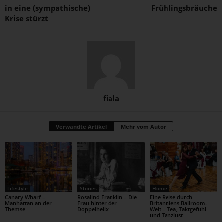
in eine (sympathische)
Frühlingsbräuche
Krise stürzt
fiala
Verwandte Artikel
Mehr vom Autor
Lifestyle
Stories
Home
Canary Wharf –
Rosalind Franklin – Die
Eine Reise durch
Manhattan an der
Frau hinter der
Britanniens Ballroom-
Themse
Doppelhelix
Welt – Tea, Taktgefühl
und Tanzlust