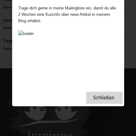
fiala
-
September 12, 2023
Trage dich gerne in meine Mailingliste ein, damit du alle
2 Wochen eine Kurzinfo über neue Artikel in meinem
Unterwegs auf dem Cotswold Way – ein Wanderbericht
Blog erhältst.
fiala
-
Oktober 18, 2025
Tearooms als Keimzelle für Frauenrechte
fiala
-
Januar 5, 2023