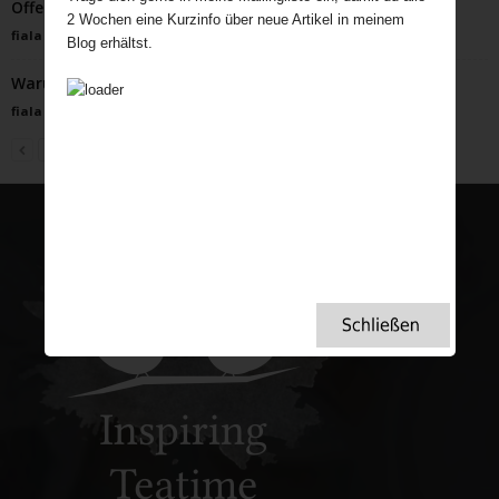
Offene See von Benjamin Myers
2 Wochen eine Kurzinfo über neue Artikel in meinem
fiala
-
März 1, 2022
Blog erhältst.
Warum bauen die Briten Steinkreise?
fiala
-
Mai 30, 2025