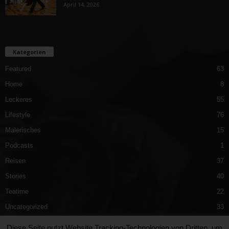
April 14, 2026
Kategorien
Featured
63
Home
8
Leckeres
55
Lifestyle
76
Malerisches
15
Podcasts
1
Reisen
37
Stories
40
Teatime
22
Uncategorized
33
Vergnügliches
40
Diese Seite nutzt Website Tracking-Technologien von Dritten, um