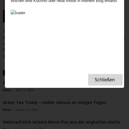
Wochen eine Kurzinfo über neue Artikel in meinem Blog erhältst.
Teatime als wichtiger und immer noch unerschöpflicher Bestandteil der
britischen Kultur bietet Gelegenheit zum Austausch auf vielen Ebenen. In
meine Teatime gehören Gespräche,
Geschichten
,
Interviews,
mit
Menschen außerhalb des Rampenlichts, die aber Besonderes in ihrem
Leben geleistet haben, Menschen, die eine Inspiration für uns sind.
WEITERE ARTIKEL
Pink Gin, ein Schluck Geschichte in jedem Glas
fiala
-
Mai 11, 2024
Green Tea Toddy – heißer Genuss an eisigen Tagen
fiala
-
Januar 19, 2024
Weihnachtlich leckere Mince Pies aus der englischen Küche