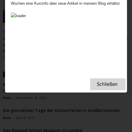
Wochen eine Kurzinfo über neue Artikel in meinem Blog erhältst.
Teatime als wichtiger und immer noch unerschöpflicher Bestandteil der
britischen Kultur bietet Gelegenheit zum Austausch auf vielen Ebenen. In
meine Teatime gehören Gespräche,
Geschichten
,
Interviews,
mit
Menschen außerhalb des Rampenlichts, die aber Besonderes in ihrem
Leben geleistet haben, Menschen, die eine Inspiration für uns sind.
WEITERE ARTIKEL
Panettone Trifle einfach zum Verlieben Weihnachtsdessert
mit Wow-Faktor
fiala
-
November 18, 2024
Die glorreichen Tage der Küstenferien in Großbritannien
fiala
-
Mai 30, 2023
Das Ragged School Museum in London