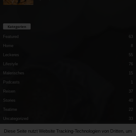
Kategorien
Featured
63
Home
8
Leckeres
55
Lifestyle
76
Malerisches
15
Podcasts
1
Reisen
37
Stories
40
Teatime
22
Uncategorized
33
Vergnügliches
40
Diese Seite nutzt Website Tracking-Technologien von Dritten, um