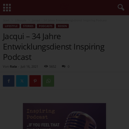
Start
Lifestyle
Jacqui – 34 Jahre Entwicklungsdienst Inspiring Podcast
LIFESTYLE
STORIES
PODCASTS
REISEN
Jacqui – 34 Jahre
Entwicklungsdienst Inspiring
Podcast
Von
fiala
-
Juli 16, 2021
5652
0