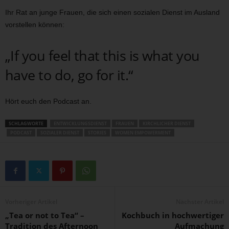
Ihr Rat an junge Frauen, die sich einen sozialen Dienst im Ausland
vorstellen können:
„If you feel that this is what you
have to do, go for it.“
Hört euch den Podcast an.
SCHLAGWORTE
ENTWICKLUNGSDIENST
FRAUEN
KIRCHLICHER DIENST
PODCAST
SOZIALER DIENST
STORIES
WOMEN EMPOWERMENT
Vorheriger Artikel
Nächster Artikel
„Tea or not to Tea“ –
Kochbuch in hochwertiger
Tradition des Afternoon
Aufmachung