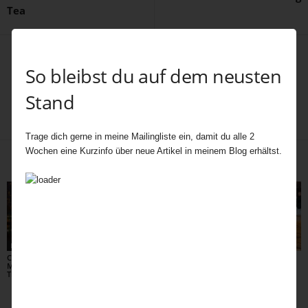
Tea
So bleibst du auf dem neusten
Stand
fiala
Trage dich gerne in meine Mailingliste ein, damit du alle 2
Wochen eine Kurzinfo über neue Artikel in meinem Blog erhältst.
Verwandte Artikel
Mehr vom Autor
Lifestyle
Stories
Home
Canary Wharf –
Rosalind Franklin – Die
Eine Reise durch
Manhattan an der
Frau hinter der
Britanniens Ballroom-
Themse
Doppelhelix
Welt – Tea, Taktgefühl
und Tanzlust