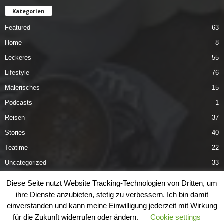
Kategorien
Featured
63
Home
8
Leckeres
55
Lifestyle
76
Malerisches
15
Podcasts
1
Reisen
37
Stories
40
Teatime
22
Uncategorized
33
Vergnügliches
40
Diese Seite nutzt Website Tracking-Technologien von Dritten, um
ihre Dienste anzubieten, stetig zu verbessern. Ich bin damit
einverstanden und kann meine Einwilligung jederzeit mit Wirkung
für die Zukunft widerrufen oder ändern.
Cookie settings
Datenschutzerklärung
Impressum
Kontakt