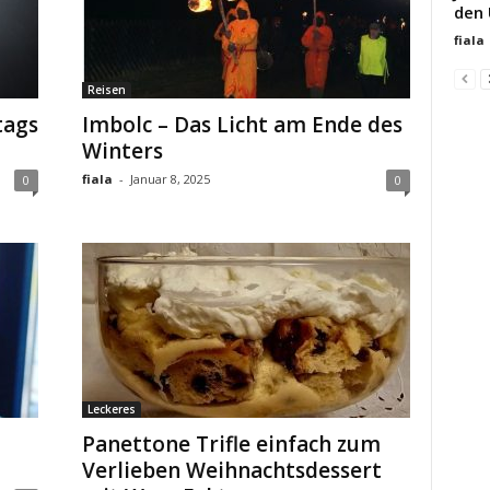
den
fiala
Reisen
tags
Imbolc – Das Licht am Ende des
Winters
fiala
-
Januar 8, 2025
0
0
Leckeres
Panettone Trifle einfach zum
Verlieben Weihnachtsdessert