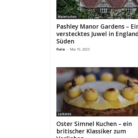
i
m
e
Malerisches
Pashley Manor Gardens – Ei
verstecktes Juwel in Englan
Süden
fiala
-
Mai 10, 2025
Leckeres
Oster Simnel Kuchen – ein
britischer Klassiker zum