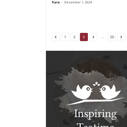
fiala
-
Dezember 1, 2024
...
1
2
3
4
20