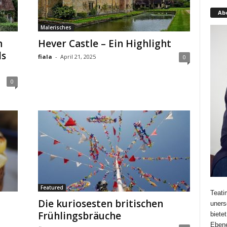
Ab
Malerisches
n
Hever Castle – Ein Highlight
ds
fiala
-
April 21, 2025
0
0
Featured
Teati
Die kuriosesten britischen
uners
Frühlingsbräuche
biete
Ebene