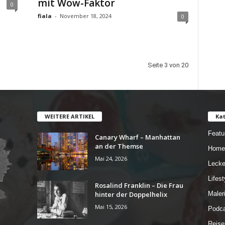
mit Wow-Faktor
0
fiala
-
November 18, 2024
0
Seite 3 von 20
WEITERE ARTIKEL
Kat
Featu
Canary Wharf – Manhattan
an der Themse
Home
Mai 24, 2026
Lecke
Lifest
Rosalind Franklin – Die Frau
hinter der Doppelhelix
Maler
Mai 15, 2026
Podca
Reise