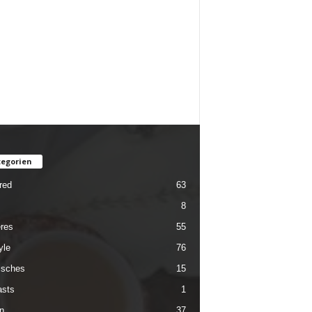
egorien
red
63
8
res
55
yle
76
isches
15
sts
1
n
37