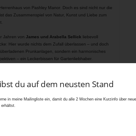
s Herrenhaus von Pashley Manor. Doch es sind nicht nur die
s ist das Zusammenspiel von Natur, Kunst und Liebe zum
t.
er Jahren von
James und Arabella Sellick
liebevoll
Ecke: Hier wurde nichts dem Zufall überlassen – und doch
e überladenen Prunkanlagen, sondern ein harmonisches
ektiven – ein Leckerbissen für Gartenliebhaber.
eibst du auf dem neusten Stand
rne in meine Mailingliste ein, damit du alle 2 Wochen eine Kurzinfo über neue 
erhältst.