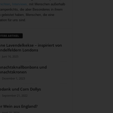
ichten
,
Interviews,
mit Menschen außerhalb
ampenlichts, die aber Besonderes in ihrem
 geleistet haben, Menschen, die eine
ation für uns sind.
ITERE ARTIKEL
ne Lavendelkekse – inspiriert von
ndelfeldern Londons
-
Juni 16, 2025
hnachtsknallbonbons und
hnachtskronen
-
Dezember 1, 2023
edank und Corn Dollys
-
September 21, 2022
r Wein aus England?
-
April 21, 2024