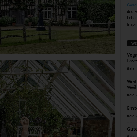
Gesch
des R
Leben
Inspir
WE
Vega
Lave
fiala
Wei
Wei
fiala
Ernt
fiala
Gute
fiala