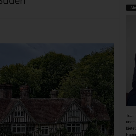
 Süden
Ab
Teati
uners
biete
Ebene