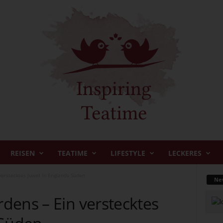
REISEN
TEATIME
LIFESTYLE
LECKERES
erstecktes Juwel in Englands Süden
New
dens – Ein verstecktes