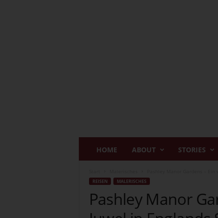
I
HOME
ABOUT
STORIES
n
s
Start
Malerisches
Pashley Manor Gardens – Ein v
p
REISEN
MALERISCHES
i
Pashley Manor Gar
r
i
n