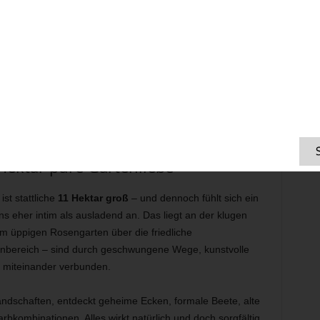
Hektar pure Gartenliebe
st stattliche
11 Hektar groß
– und dennoch fühlt sich ein
 eher intim als ausladend an. Das liegt an der klugen
m üppigen Rosengarten über die friedliche
nbereich – sind durch geschwungene Wege, kunstvolle
 miteinander verbunden.
andschaften, entdeckt geheime Ecken, formale Beete, alte
kombinationen. Alles wirkt natürlich und doch sorgfältig