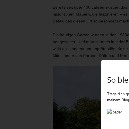
Bereits seit über 400 Jahren existiert da
historischen Mauern, die faszinieren – e
Detail, das diesen Ort so besonders mach
Die heutigen Gärten wurden in den 1980
neugestaltet. Und man spürt es in jeder 
wirkt alles angenehm unprätentiös. Kein
Miteinander von Farben, Düften und Persp
So bl
Trage dich ge
meinem Blog 