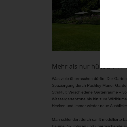
Mehr als nur hübsch: 11 
Was viele überraschen dürfte: Der Garten i
Spaziergang durch Pashley Manor Gardens
Struktur: Verschiedene Gartenräume – vo
Wassergartenzone bis hin zum Wildblume
Hecken und immer wieder neue Ausblicke
Man schlendert durch sanft modellierte L
Bäume, Skulpturen und überraschende Farb