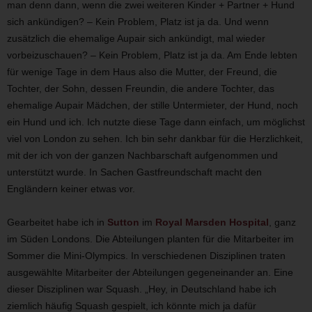
man denn dann, wenn die zwei weiteren Kinder + Partner + Hund
sich ankündigen? – Kein Problem, Platz ist ja da. Und wenn
zusätzlich die ehemalige Aupair sich ankündigt, mal wieder
vorbeizuschauen? – Kein Problem, Platz ist ja da. Am Ende lebten
für wenige Tage in dem Haus also die Mutter, der Freund, die
Tochter, der Sohn, dessen Freundin, die andere Tochter, das
ehemalige Aupair Mädchen, der stille Untermieter, der Hund, noch
ein Hund und ich. Ich nutzte diese Tage dann einfach, um möglichst
viel von London zu sehen. Ich bin sehr dankbar für die Herzlichkeit,
mit der ich von der ganzen Nachbarschaft aufgenommen und
unterstützt wurde. In Sachen Gastfreundschaft macht den
Engländern keiner etwas vor.
Gearbeitet habe ich in
Sutton
im
Royal Marsden Hospital
, ganz
im Süden Londons. Die Abteilungen planten für die Mitarbeiter im
Sommer die Mini-Olympics. In verschiedenen Disziplinen traten
ausgewählte Mitarbeiter der Abteilungen gegeneinander an. Eine
dieser Disziplinen war Squash. „Hey, in Deutschland habe ich
ziemlich häufig Squash gespielt, ich könnte mich ja dafür