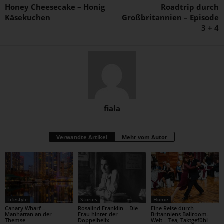
Honey Cheesecake – Honig
Roadtrip durch
Käsekuchen
Großbritannien – Episode
3 + 4
fiala
Verwandte Artikel
Mehr vom Autor
Lifestyle
Stories
Home
Canary Wharf –
Rosalind Franklin – Die
Eine Reise durch
Manhattan an der
Frau hinter der
Britanniens Ballroom-
Themse
Doppelhelix
Welt – Tea, Taktgefühl