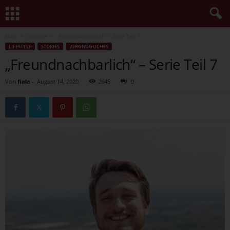
Start
Lifestyle
„Freundnachbarlich“ – Serie Teil 7
LIFESTYLE
STORIES
VERGNÜGLICHES
„Freundnachbarlich“ – Serie Teil 7
Von
fiala
-
August 14, 2020
2645
0