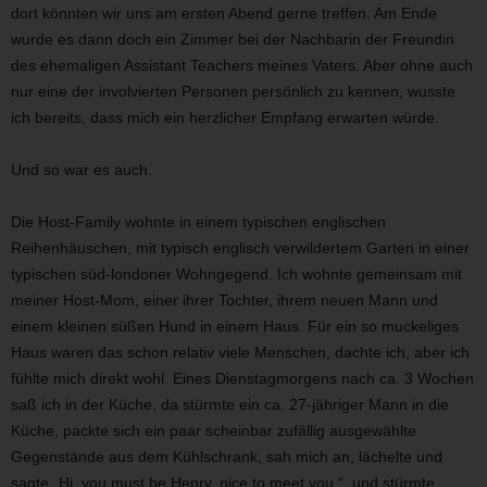
dort könnten wir uns am ersten Abend gerne treffen. Am Ende
wurde es dann doch ein Zimmer bei der Nachbarin der Freundin
des ehemaligen Assistant Teachers meines Vaters. Aber ohne auch
nur eine der involvierten Personen persönlich zu kennen, wusste
ich bereits, dass mich ein herzlicher Empfang erwarten würde.
Und so war es auch.
Die Host-Family wohnte in einem typischen englischen
Reihenhäuschen, mit typisch englisch verwildertem Garten in einer
typischen süd-londoner Wohngegend. Ich wohnte gemeinsam mit
meiner Host-Mom, einer ihrer Tochter, ihrem neuen Mann und
einem kleinen süßen Hund in einem Haus. Für ein so muckeliges
Haus waren das schon relativ viele Menschen, dachte ich, aber ich
fühlte mich direkt wohl. Eines Dienstagmorgens nach ca. 3 Wochen
saß ich in der Küche, da stürmte ein ca. 27-jähriger Mann in die
Küche, packte sich ein paar scheinbar zufällig ausgewählte
Gegenstände aus dem Kühlschrank, sah mich an, lächelte und
sagte „Hi, you must be Henry, nice to meet you.“, und stürmte