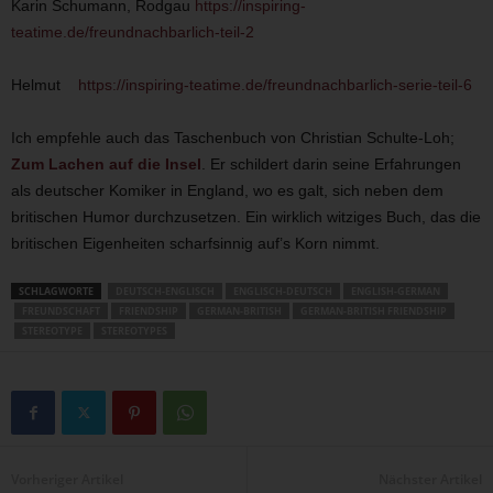
Karin Schumann, Rodgau
https://inspiring-
teatime.de/freundnachbarlich-teil-2
Helmut
https://inspiring-teatime.de/freundnachbarlich-serie-teil-6
Ich empfehle auch das Taschenbuch von Christian Schulte-Loh;
Zum Lachen auf die Insel
. Er schildert darin seine Erfahrungen
als deutscher Komiker in England, wo es galt, sich neben dem
britischen Humor durchzusetzen. Ein wirklich witziges Buch, das die
britischen Eigenheiten scharfsinnig auf’s Korn nimmt.
SCHLAGWORTE
DEUTSCH-ENGLISCH
ENGLISCH-DEUTSCH
ENGLISH-GERMAN
FREUNDSCHAFT
FRIENDSHIP
GERMAN-BRITISH
GERMAN-BRITISH FRIENDSHIP
STEREOTYPE
STEREOTYPES
Vorheriger Artikel
Nächster Artikel