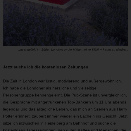
Lavendelfeld im Süden Londons in der Nähe meiner Klinik – kaum zu glauben.
Jetzt suche ich die kostenlosen Zeitungen
Die Zeit in London war lustig, motivierend und außergewöhnlich.
Ich habe die Londoner als herzliche und vielseitige
Personengruppe kennengelernt. Die Pub-Szene ist unvergleichlich,
die Gespräche mit angetrunkenen Top-Bänkern um 11 Uhr abends
legendär und das alltägliche Leben, das mich an Szenen aus Harry
Potter erinnert, zaubert immer wieder ein Lächeln ins Gesicht. Jetzt
sitze ich inzwischen in Heidelberg am Bahnhof und suche die
kostenlosen Tageszeitungen, den guten Kaffee und Menschen, die