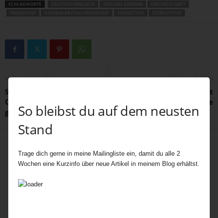
SCHLAGWORTE
DEUTSCH-ENGLISCH
ENGLISH-GERMAN
FREUNDSCHAFT
FRIENDSHIP
GERMAN-BRITISH FRIENDSHIP
STEREOTYPE
STEREOTYPES
Vorheriger Artikel
Nächster Artikel
Supersaftiger
Möhrenkuchen – Carrot
Orangenkuchen aus
Cake
So bleibst du auf dem neusten
ganzen Orangen
Stand
Trage dich gerne in meine Mailingliste ein, damit du alle 2
Wochen eine Kurzinfo über neue Artikel in meinem Blog erhältst.
fiala