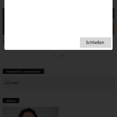
Verwandte Artikel
Mehr vom Autor
Lifestyle
Stories
Home
Canary Wharf –
Rosalind Franklin – Die
Eine Reise durch
Manhattan an der
Frau hinter der
Britanniens Ballroom-
Themse
Doppelhelix
Welt – Tea, Taktgefühl
und Tanzlust
Newsletter abonnieren
About