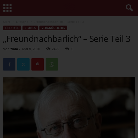
Start
Lifestyle
„Freundnachbarlich“ – Serie Teil 3
LIFESTYLE
STORIES
VERGNÜGLICHES
„Freundnachbarlich“ – Serie Teil 3
Von
fiala
-
Mai 8, 2020
2425
0