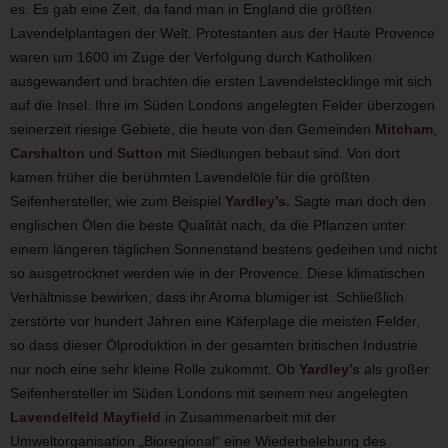
es. Es gab eine Zeit, da fand man in England die größten
Lavendelplantagen der Welt. Protestanten aus der Haute Provence
waren um 1600 im Zuge der Verfolgung durch Katholiken
ausgewandert und brachten die ersten Lavendelstecklinge mit sich
auf die Insel. Ihre im Süden Londons angelegten Felder überzogen
seinerzeit riesige Gebiete, die heute von den Gemeinden
Mitcham
,
Carshalton
und
Sutton
mit Siedlungen bebaut sind. Von dort
kamen früher die berühmten Lavendelöle für die größten
Seifenhersteller, wie zum Beispiel
Yardley’s.
Sagte man doch den
englischen Ölen die beste Qualität nach, da die Pflanzen unter
einem längeren täglichen Sonnenstand bestens gedeihen und nicht
so ausgetrocknet werden wie in der Provence. Diese klimatischen
Verhältnisse bewirken, dass ihr Aroma blumiger ist. Schließlich
zerstörte vor hundert Jahren eine Käferplage die meisten Felder,
so dass dieser Ölproduktion in der gesamten britischen Industrie
nur noch eine sehr kleine Rolle zukommt. Ob
Yardley’s
als großer
Seifenhersteller im Süden Londons mit seinem neu angelegten
Lavendelfeld
Mayfield
in Zusammenarbeit mit der
Umweltorganisation „Bioregional“ eine Wiederbelebung des