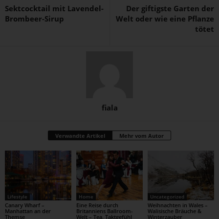
Sektcocktail mit Lavendel-
Der giftigste Garten der
Brombeer-Sirup
Welt oder wie eine Pflanze
tötet
fiala
Verwandte Artikel
Mehr vom Autor
Lifestyle
Home
Uncategorized
Canary Wharf –
Eine Reise durch
Weihnachten in Wales –
Manhattan an der
Britanniens Ballroom-
Walisische Bräuche &
Themse
Welt – Tea, Taktgefühl
Winterzauber