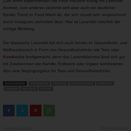
Zum einen experimentiert die Food Industrie kräftig mit Lavendel
Aromen, zum anderen zeichnet sich aber auch ein deutlicher
floraler Trend im Food Markt ab, der sich visuell sehr ansprechend
durch Instagram verbreiten lässt. Hier ist Lavendel natürlich der
richtige Blickfang.
Der klassische Lavendel hat sich auch bereits im Gesundheits- und
Wellnessbereich in Form von Gesundheitsdrinks wie Tees oder
Kombucha
breitgemacht, denn das Lavendelaroma lässt sich gut
mit Zweitaromen wie Kamille, Erdbeere oder Ingwer kombinieren.
Also eine Verjüngungskur für Tees und Gesundheitsdrinks.
SCHLAGWORTE
CARSHALTON
LAVENDEL
LAVENDELERNTE
LAVENDER
LONDON
MAYFIELD
SUTTON
Vorheriger Artikel
Nächster Artikel