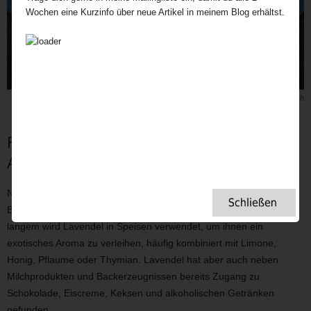
Wochen eine Kurzinfo über neue Artikel in meinem Blog erhältst.
Bild: Jay Mullings – Unsplash
Food Trends bringen auch Lavendel
Aufschwung.
Nicht nur in der Kosmetikindustrie erfreut sich Lavendel großer
Beliebtheit, auch im Food Bereich ist er längst angekommen. Seit
langem wird Lavendel in Speisen verwendet, um ihnen ein
exotisches Aroma zu verleihen, häufig kombiniert mit Limone,
Honig, Pflaume oder Thymian. Lavendel hat aber auch neben
Milchprodukten und Backerzeugnissen bereits Zugang zu
Schokolade, Eiscreme, Keksen und alkoholischen Getränken
gefunden.