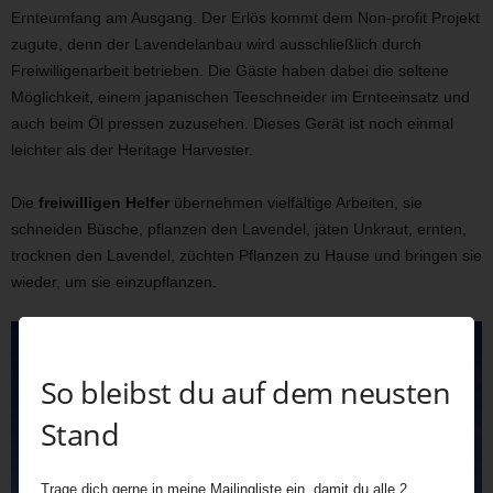
Ernteumfang am Ausgang. Der Erlös kommt dem Non-profit Projekt
zugute, denn der Lavendelanbau wird ausschließlich durch
Freiwilligenarbeit betrieben. Die Gäste haben dabei die seltene
Möglichkeit, einem japanischen Teeschneider im Ernteeinsatz und
auch beim Öl pressen zuzusehen. Dieses Gerät ist noch einmal
leichter als der Heritage Harvester.
Die
freiwilligen Helfer
übernehmen vielfältige Arbeiten, sie
schneiden Büsche, pflanzen den Lavendel, jäten Unkraut, ernten,
trocknen den Lavendel, züchten Pflanzen zu Hause und bringen sie
wieder, um sie einzupflanzen.
So bleibst du auf dem neusten
Stand
Trage dich gerne in meine Mailingliste ein, damit du alle 2