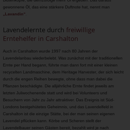
Blütenköpfe, die demzufolge mehr Öl ergeben. Das daraus
gewonnene Öl, das eine stärkere Duftnote hat, nennt man
„Lavandin“
.
Lavendelernte durch
freiwillige
Erntehelfer in Carshalton
Auch in Carshalton wurde 1997 nach 80 Jahren der
Lavendelanbau wiederbelebt. Was zunächst mit der traditionellen
Ernte per Hand begann, führte man dann fort mit einer kleinen
recycelten Landmaschine, dem Heritage Harvester, der sich leicht
durch die engen Reihen bewegte, ohne dass man dabei die
Pflanzen beschädigte. Die alljährliche Ernte findet jeweils am
letzten Juliwochenende statt und wird bei Volunteers und
Besuchern von Jahr zu Jahr attraktiver. Das Ereignis ist Süd-
Londons bestgehütetes Geheimnis, und das Lavendelfeld in
Carshalton ist die einzige Stätte, bei der man seinen eigenen
Lavendel pflücken kann. Körbe und Scheren stellt der
Lavendelbauer seinen Gästen bereit, bezahlt wird je nach