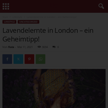
Start
Lifestyle
Lavendelernte in London – ein Geheimtipp!
LIFESTYLE
UNCATEGORIZED
Lavendelernte in London – ein
Geheimtipp!
Von
fiala
-
Mai 11, 2021
3034
0