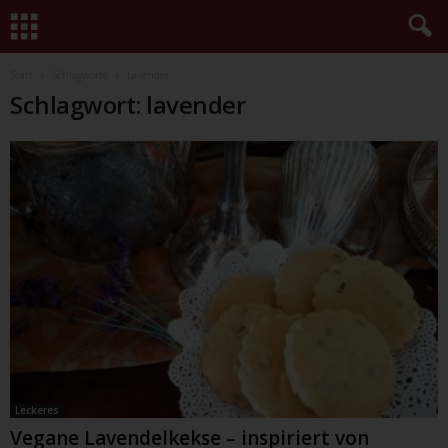
Start
Schlagworte
Lavender
Schlagwort: lavender
Leckeres
Vegane Lavendelkekse – inspiriert von