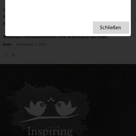
Teekleider erleben gerade ein Revival – romantisch, apart
und very, very British
fiala
-
Juli 1, 2022
Weihnachtsknallbonbons und Weihnachtskronen
fiala
-
Dezember 1, 2023