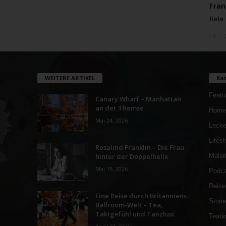
Fran
fiala
WEITERE ARTIKEL
Kat
Featu
Canary Wharf – Manhattan
an der Themse
Home
Mai 24, 2026
Lecke
Lifest
Rosalind Franklin – Die Frau
hinter der Doppelhelix
Maler
Mai 15, 2026
Podca
Reise
Eine Reise durch Britanniens
Stori
Ballroom-Welt – Tea,
Taktgefühl und Tanzlust
Teati