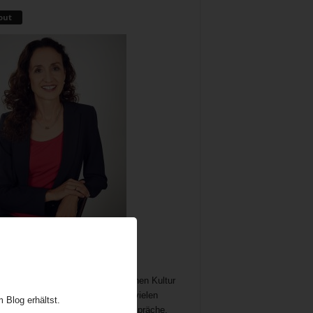
out
me als wichtiger und immer noch
chöpflicher Bestandteil der britischen Kultur
t Gelegenheit zum Austausch auf vielen
 Blog erhältst.
n. In meine Teatime gehören Gespräche,