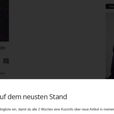
Ab
in
0
mich
auf dem neusten Stand
Teati
uners
biete
ingliste ein, damit du alle 2 Wochen eine Kurzinfo über neue Artikel in meinem
Ebene