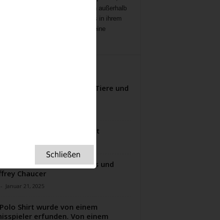
ichten
,
Interviews,
mit Menschen außerhalb
ampenlichts, die aber Besonderes in ihrem
 geleistet haben, Menschen, die eine
ation für uns sind.
ITERE ARTIKEL
 Goodall: ein Leben für die Tiere und
 Umweltschutz
-
September 23, 2024
e Pie – mein Lieblingsrezept
-
September 18, 2023
Ursprung des Valentinstags und
frey Chaucer
-
Januar 21, 2025
Polo Shirt wurde von einem
isspieler erfunden. Von einem