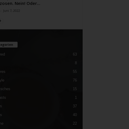
zosen. Nein! Oder...
-
Juni 7, 2022
egorien
red
63
8
res
55
yle
76
isches
15
sts
1
n
37
es
40
me
22