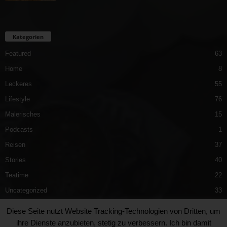
Kategorien
Featured
63
Home
8
Leckeres
55
Lifestyle
76
Malerisches
15
Podcasts
1
Reisen
37
Stories
40
Teatime
22
Uncategorized
33
Vergnügliches
40
Diese Seite nutzt Website Tracking-Technologien von Dritten, um
ihre Dienste anzubieten, stetig zu verbessern. Ich bin damit