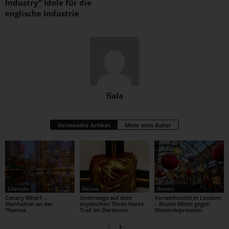
Industry“ Idole für die
englische Industrie
fiala
Verwandte Artikel
Mehr vom Autor
Lifestyle
Reisen
Reisen
Canary Wharf –
Unterwegs auf dem
Vorweihnacht in London
Manhattan an der
mystischen Three Hares
– Bestes Mittel gegen
Themse
Trail im Dartmoor
Winterdepression