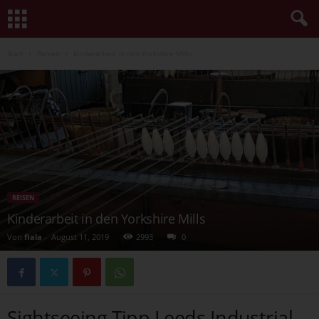
Start
Reisen
Kinderarbeit in den Yorkshire Mills
REISEN
Kinderarbeit in den Yorkshire Mills
Von
fiala
-
August 11, 2019
2993
0
Sightseeing Tipp Leeds Industrial