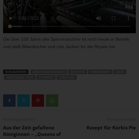
Die über 100 Jahre alte Spinnmaschine ist noch heute in Betrieb
und stellt Billardtücher und rote Jacken für die Royals her.
.
SCHLAGWORTE
ARBEITSBEDINGUNGEN
INDUSTRIE
KINDERARBEIT
LEEDS
SIGHTSEEING LEEDS
SPINNEREI
YORKSHIRE
Vorheriger Artikel
Nächster Artikel
Aus der Zeit gefallene
Rezept für Kürbis Pie
Königinnen – „Queens of