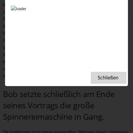
feucht ist, kam die Abwärme der Dampfmaschinen der Produktion
zugute. Jedoch für die Arbeiter war sie zusätzlich belastend.
Baumwollstaub ist bei trockener Luft leicht entzündlich. Um die Luft
feucht zu halten, besprengte man den Boden zusätzlich mit
Wasser. Die Baumwollverarbeitung brachte eine unglaubliche
Menge Staub mit sich, die nicht zuletzt in den Lungen der Arbeiter
landete. Dies verursachte größte gesundheitliche Probleme wie
Atemnot. Da die ersten Beleuchtungsquellen vor den Gaslampen
Kerzen und Öllampen waren und der Baumwollstaub höchst
entzündlich, brannten etliche Spinnereien ab. So auch die Armley
Mills Anfang des 19. Jahrhunderts.
Bob setzte schließlich am Ende
seines Vortrags die große
Spinnereimaschine in Gang.
Sie funktioniert noch heute einwandfrei. Mehrere dieser Ungetüme