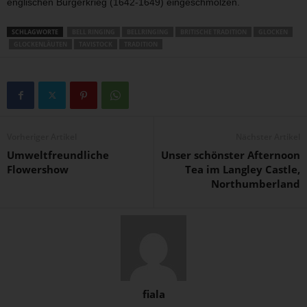
englischen Bürgerkrieg (1642-1649) eingeschmolzen.
SCHLAGWORTE
BELL RINGING
BELLRINGING
BRITISCHE TRADITION
GLOCKEN
GLOCKENLÄUTEN
TAVISTOCK
TRADITION
Vorheriger Artikel
Nächster Artikel
Umweltfreundliche
Unser schönster Afternoon
Flowershow
Tea im Langley Castle,
Northumberland
fiala