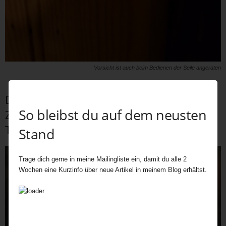
Vorsicht ist auch beim Bedienen der Seile angeraten
Die Hochzeitsglocken sind wie der
So bleibst du auf dem neusten
Zuckerguss auf der eigentlichen
Trauungszeremonie
Stand
Trage dich gerne in meine Mailingliste ein, damit du alle 2
Wochen eine Kurzinfo über neue Artikel in meinem Blog erhältst.