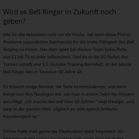
Wird es Bell Ringer in Zukunft noch
geben?
Wie für alle Aktivitäten rund um die Kirche, hat auch diese Pfarrei
Probleme jugendlichen Nachwuchs für die uralte Fähigkeit des Bell
Ringing zu finden. Das Alter spielt bei diesem Team keine Rolle,
von 12 bis 70 ist jeder willkommen. Und da er die 50 Stufen des
Turmes schafft und 1,5 Stunden Training durchhält, ist der älteste
Bell Ringer hier in Tavistock 90 Jahre alt.
Es braucht einige Monate, die Seile kennenzulernen, und dann
bringt man den Neulingen bei, wie man in einem Team die Glocken
anschlägt. „Ich mache das seit über 50 Jahren,“ sagt George, „und
zwar in der ganzen Welt, obgleich es eine typisch britische
Kunstfertigkeit ist.“
Früher hatte man gerne die Chorknaben dafür begeistert. Ihr
Stimmbruch war genau zur rechten Zeit, wenn man sie in das