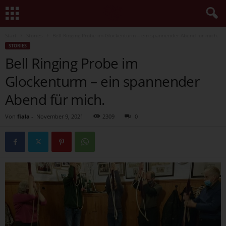
Start
Stories
Bell Ringing Probe im Glockenturm – ein spannender Abend für mich.
STORIES
Bell Ringing Probe im
Glockenturm – ein spannender
Abend für mich.
Von
fiala
-
November 9, 2021
2309
0