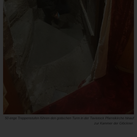
50 enge Treppenstufen führen den gotischen Turm in der Tavistock Pfarreikirche hinauf
zur Kammer der Glöckner.