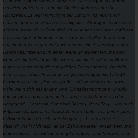
nicht wahr? Gottesdienste, Konzerte – es ist so gut, sie wieder
genießen zu können – und die Glocken läuten wieder für
Hochzeiten. Es liegt Hoffnung in der Luft um uns herum. Wir
müssen aber noch wirklich vorsichtig sein. Wir tragen immer noch
Masken, wenn wir im Turm sind, ob wir läuten oder nicht, auf jeden
Fall ist es sehr unbequem. Aber es dreht sich alles darum, sich
umeinander zu sorgen und auch um uns selbst, wenn wir unsere
Hände desinfizieren zum einen, wenn wir ankommen und auch
wenn wir die Seile für die Glocken wechseln. Aus diesem Grund
läuten wir auch nicht alle zur gleichen Zeit zusammen. Deshalb
kann es sein, dass ihr auch an einigen Sonntagen nicht alle 10
Glocken wie bisher gleichzeitig hört, und wir wissen auch noch
nicht, wann sich das ändern wird. Nichtsdestotrotz sind wir aktiv
und einige von uns läuten auch in anderen Kirchtürmen in der
Umgegend – Lamerton, Sampford Spieney, Peter Tavy – und auch
Mitglieder der Exeter Cathedral Band sind unter uns. Einen guten
Glöckner kannst du nicht unterkriegen. (…) ..und ich hoffe (…)
dass wir uns in nicht allzu langer Zeit alle wieder versammeln und
läuten können, wie wir’s immer getan haben, ohne Masken, ohne