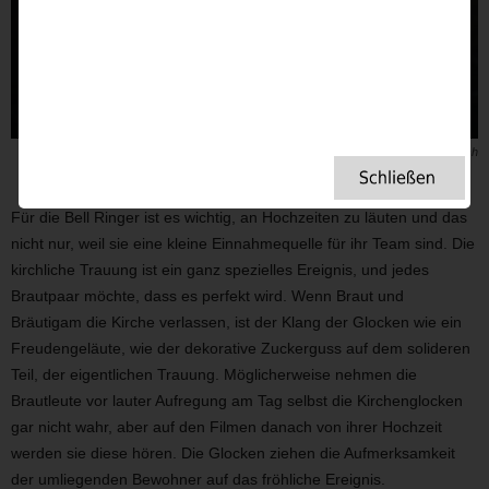
Bild: Nathan Dumlao – Unsplash
Für die Bell Ringer ist es wichtig, an Hochzeiten zu läuten und das
nicht nur, weil sie eine kleine Einnahmequelle für ihr Team sind. Die
kirchliche Trauung ist ein ganz spezielles Ereignis, und jedes
Brautpaar möchte, dass es perfekt wird. Wenn Braut und
Bräutigam die Kirche verlassen, ist der Klang der Glocken wie ein
Freudengeläute, wie der dekorative Zuckerguss auf dem solideren
Teil, der eigentlichen Trauung. Möglicherweise nehmen die
Brautleute vor lauter Aufregung am Tag selbst die Kirchenglocken
gar nicht wahr, aber auf den Filmen danach von ihrer Hochzeit
werden sie diese hören. Die Glocken ziehen die Aufmerksamkeit
der umliegenden Bewohner auf das fröhliche Ereignis.