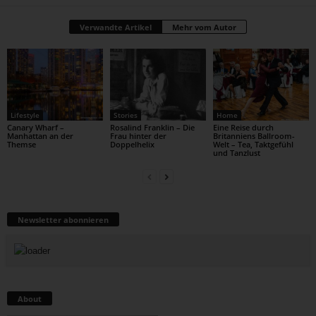
Verwandte Artikel
Mehr vom Autor
Lifestyle
Stories
Home
Canary Wharf –
Rosalind Franklin – Die
Eine Reise durch
Manhattan an der
Frau hinter der
Britanniens Ballroom-
Themse
Doppelhelix
Welt – Tea, Taktgefühl
und Tanzlust
Newsletter abonnieren
About