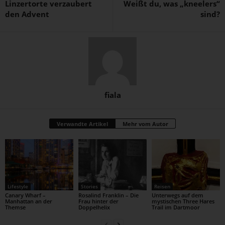
Linzertorte verzaubert
Weißt du, was „kneelers“
den Advent
sind?
fiala
Verwandte Artikel
Mehr vom Autor
Lifestyle
Stories
Reisen
Canary Wharf –
Rosalind Franklin – Die
Unterwegs auf dem
Manhattan an der
Frau hinter der
mystischen Three Hares
Themse
Doppelhelix
Trail im Dartmoor