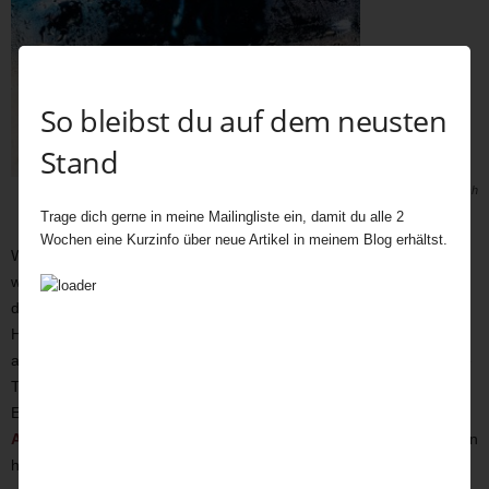
So bleibst du auf dem neusten
Stand
Bild: Matteo Catanese – Unsplash
Trage dich gerne in meine Mailingliste ein, damit du alle 2
Wochen eine Kurzinfo über neue Artikel in meinem Blog erhältst.
Wir beschlossen, nach einer rudimentären Katzenwäsche
weiterzuziehen. Kein Auto weit und breit, geschweige denn eines,
das anhielt. So liefen wir immer weiter durch den Regen, in der
Hoffnung, bald ein warmes Plätzchen zu finden. Wir fanden es
auch. Wir standen vor einem alten Hotelkasten, der schon bessere
Tage gesehen hatte. Ein riesiger Wintergarten neben dem
Eingangsbereich, in dem sich einige Gäste aufhielten, um ihren
Afternoon Tea
zu sich zu nehmen. Genau das Richtige für uns, ein
heißes Getränk und kuschelige Wärme. Trotz unseres