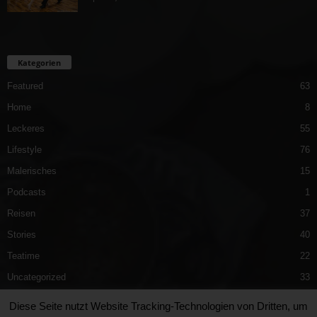
Kategorien
Featured
63
Home
8
Leckeres
55
Lifestyle
76
Malerisches
15
Podcasts
1
Reisen
37
Stories
40
Teatime
22
Uncategorized
33
Vergnügliches
40
Diese Seite nutzt Website Tracking-Technologien von Dritten, um