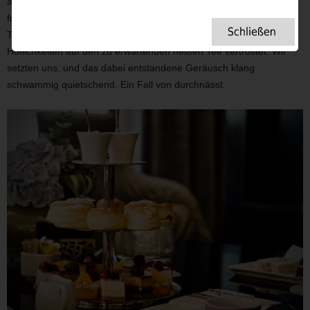
abgerissenen Aussehens und unserer muffigen Aura, wurden wir
freundlich hereingebeten, unter mitleidvollen Blicken an ein
Tischchen platziert und unter „Just a moment, please“ mit
Höflichkeiten auf den zu erwartenden heißen Tee vertröstet. Wir
setzten uns, und das dabei entstandene Geräusch klang
schwammig quietschend. Ein Fall von durchnässt.