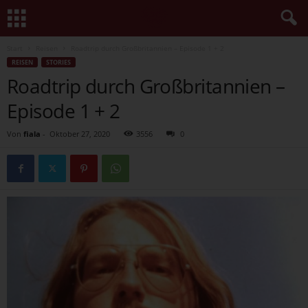
Start
Reisen
Roadtrip durch Großbritannien – Episode 1 + 2
REISEN
STORIES
Roadtrip durch Großbritannien –
Episode 1 + 2
Von
fiala
-
Oktober 27, 2020
3556
0