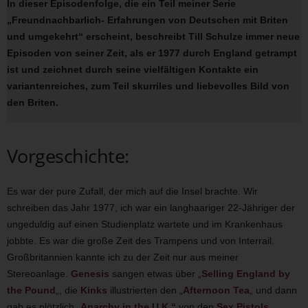
In dieser Episodenfolge, die ein Teil meiner Serie
„Freundnachbarlich- Erfahrungen von Deutschen mit Briten
und umgekehrt“ erscheint, beschreibt Till Schulze immer neue
Episoden von seiner Zeit, als er 1977 durch England getrampt
ist und zeichnet durch seine vielfältigen Kontakte ein
variantenreiches, zum Teil skurriles und liebevolles Bild von
den Briten.
Vorgeschichte:
Es war der pure Zufall, der mich auf die Insel brachte. Wir
schreiben das Jahr 1977, ich war ein langhaariger 22-Jähriger der
ungeduldig auf einen Studienplatz wartete und im Krankenhaus
jobbte. Es war die große Zeit des Trampens und von Interrail.
Großbritannien kannte ich zu der Zeit nur aus meiner
Stereoanlage.
Genesis
sangen etwas über „
Selling England by
the Pound
„
, die
Kinks
illustrierten den „
Afternoon Tea
„
und dann
gab es plötzlich „
Anarchy in the U.K.“
von den
Sex Pistols
.