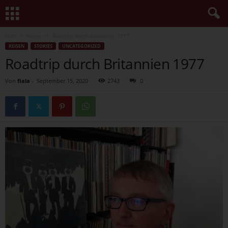
Start
Reisen
Roadtrip durch Britannien 1977
REISEN
STORIES
UNCATEGORIZED
Roadtrip durch Britannien 1977
Von
fiala
-
September 15, 2020
2743
0