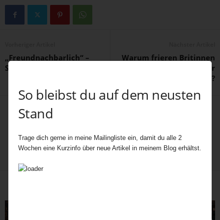
Vorheriger Artikel
Nächster Artikel
„Freundnachbarlich“ –
Warum frieren Britinnen
Serie Teil 8
nicht, wenn sie im Winter
im Minirock ausgehen?
So bleibst du auf dem neusten
Stand
Trage dich gerne in meine Mailingliste ein, damit du alle 2
Wochen eine Kurzinfo über neue Artikel in meinem Blog erhältst.
fiala
Verwandte Artikel
Mehr vom Autor