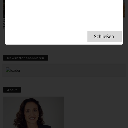
Lifestyle
Stories
Home
Canary Wharf –
Rosalind Franklin – Die
Eine Reise durch
Manhattan an der
Frau hinter der
Britanniens Ballroom-
Themse
Doppelhelix
Welt – Tea, Taktgefühl
und Tanzlust
Newsletter abonnieren
About