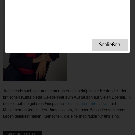
Teatime als wichtiger und immer noch unerschöpflicher Bestandteil der
britischen Kultur bietet Gelegenheit zum Austausch auf vielen Ebenen. In
meine Teatime gehören Gespräche,
Geschichten
,
Interviews,
mit
Menschen außerhalb des Rampenlichts, die aber Besonderes in ihrem
Leben geleistet haben, Menschen, die eine Inspiration für uns sind.
WEITERE ARTIKEL