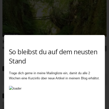
Malerisches
Hohlwege in Dartmoor und Dorset
fiala
-
Februar 4, 2022
0
So bleibst du auf dem neusten
Stand
Newsletter abonnieren
Trage dich gerne in meine Mailingliste ein, damit du alle 2
Wochen eine Kurzinfo über neue Artikel in meinem Blog erhältst.
About