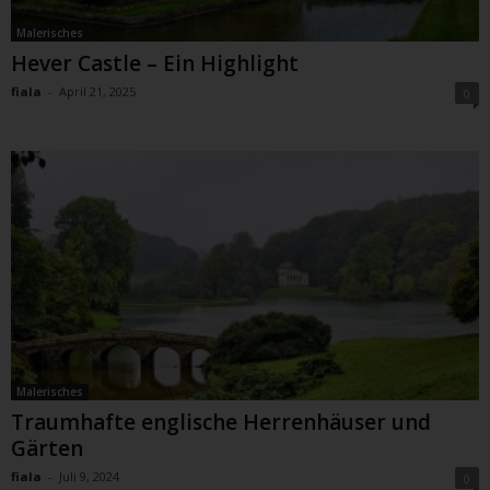
Malerisches
Hever Castle – Ein Highlight
fiala
-
April 21, 2025
0
Malerisches
Traumhafte englische Herrenhäuser und
Gärten
fiala
-
Juli 9, 2024
0