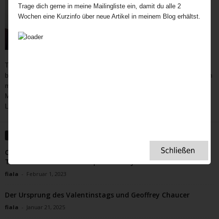
Trage dich gerne in meine Mailingliste ein, damit du alle 2
Wochen eine Kurzinfo über neue Artikel in meinem Blog erhältst.
Teatime als wichtiger und immer noch unerschöpflicher Bestandteil der
britischen Kultur bietet Gelegenheit zum Austausch auf vielen Ebenen. In
meine Teatime gehören Gespräche,
Geschichten
,
Interviews,
mit
Menschen außerhalb des Rampenlichts, die aber Besonderes in ihrem
Leben geleistet haben, Menschen, die eine Inspiration für uns sind.
WEITERE ARTIKEL
Omas Wedgwood Porzellan zum Tee? Ja bitte! Afternoon
Tea mit modernem Luxusporzellan? Ja bitte!
fiala
-
Februar 1, 2023
Der Ursprung des Valentinstags und Geoffrey Chaucer
fiala
-
Januar 21, 2025