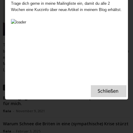
Trage dich gerne in meine Mailingliste ein, damit du alle 2
Wochen eine Kurzinfo über neue Artikel in meinem Blog erhältst.
Teatime als wichtiger und immer noch unerschöpflicher Bestandteil der
britischen Kultur bietet Gelegenheit zum Austausch auf vielen Ebenen. In
meine Teatime gehören Gespräche,
Geschichten
,
Interviews,
mit
Menschen außerhalb des Rampenlichts, die aber Besonderes in ihrem
Leben geleistet haben, Menschen, die eine Inspiration für uns sind.
WEITERE ARTIKEL
Bell Ringing Probe im Glockenturm – ein spannender Abend
für mich.
fiala
-
November 9, 2021
Warum Schnee die Briten in eine (sympathische) Krise stürzt
fiala
-
Februar 3, 2025