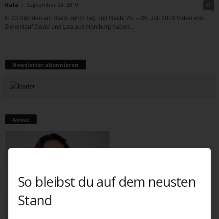
fiala
-
September 24, 2019
0
In 23 Stunden am Stück durch Tag und Nacht 25. – 26. Juli 2019 Video vom
Zieleinlauf David und Lea aus Hamburg haben...
Newsletter abonnieren
About
So bleibst du auf dem neusten
Stand