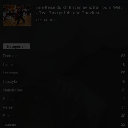
Eine Reise durch Britanniens Ballroom-Welt
– Tea, Taktgefühl und Tanzlust
April 14, 2026
Kategorien
Featured
63
Home
8
Leckeres
55
Lifestyle
76
Malerisches
15
Podcasts
1
Reisen
37
Stories
40
Teatime
22