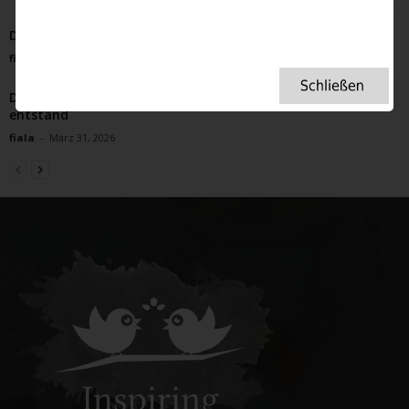
Die Nebel Dartmoors – auch uns hielten sie gefangen.
fiala
-
November 8, 2022
Die Erfindung des Frühlings – wie die britische Gartenkultur
entstand
fiala
-
März 31, 2026