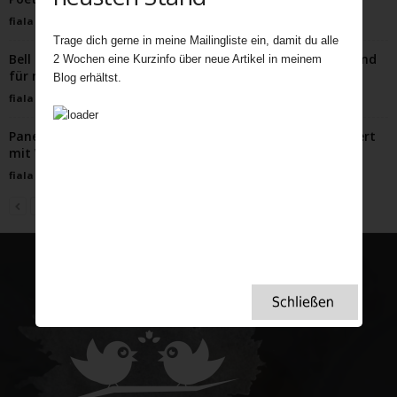
fiala
-
September 21, 2025
Trage dich gerne in meine Mailingliste ein, damit du alle
Bell Ringing Probe im Glockenturm – ein spannender Abend
2 Wochen eine Kurzinfo über neue Artikel in meinem
für mich.
Blog erhältst.
fiala
-
November 9, 2021
Panettone Trifle einfach zum Verlieben Weihnachtsdessert
mit Wow-Faktor
fiala
-
November 18, 2024