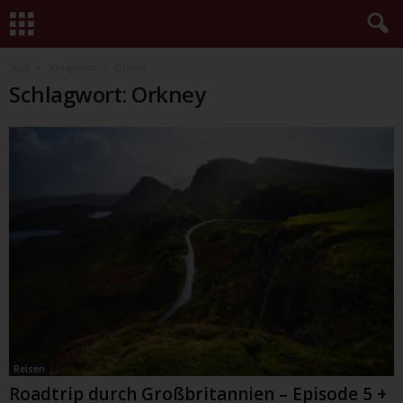
Start
Schlagworte
Orkney
Schlagwort: Orkney
Reisen
Roadtrip durch Großbritannien – Episode 5 +