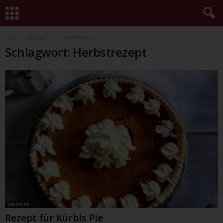
Start
Schlagworte
Herbstrezept
Schlagwort: Herbstrezept
Leckeres
Rezept für Kürbis Pie