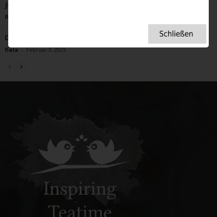
John Betjeman
fiala
-
September 21, 2022
Die besten Frühlings-Walking-Touren in Großbritannien
fiala
-
Februar 3, 2025