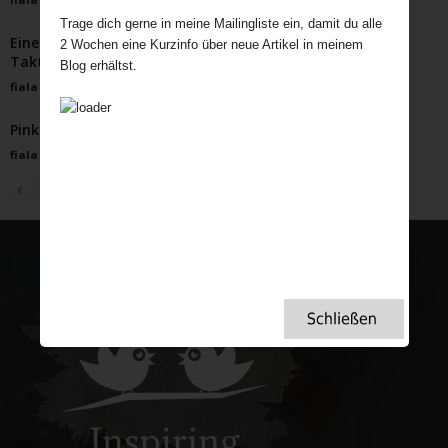
Trage dich gerne in meine Mailingliste ein, damit du alle
Eine Reise durch Britanniens Ballroom-Welt – Tea,
2 Wochen eine Kurzinfo über neue Artikel in meinem
Taktgefühl und Tanzlust
Blog erhältst.
fiala
-
April 14, 2026
Pink Gin, ein Schluck Geschichte in jedem Glas
fiala
-
Mai 11, 2024