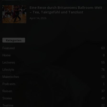
Eine Reise durch Britanniens Ballroom-Welt
– Tea, Taktgefühl und Tanzlust
April 14, 2026
Kategorien
Featured
63
Home
8
Leckeres
55
Lifestyle
76
Malerisches
15
Podcasts
1
Reisen
37
Stories
40
Teatime
22