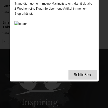
Trage dich gerne in meine Mailingliste ein, damit du alle
Guter Wein aus England?
2 Wochen eine Kurzinfo über neue Artikel in meinem
fiala
-
April 21, 2024
Blog erhältst.
Eine Reise durch Britanniens Ballroom-Welt – Tea,
Taktgefühl und Tanzlust
fiala
-
April 14, 2026