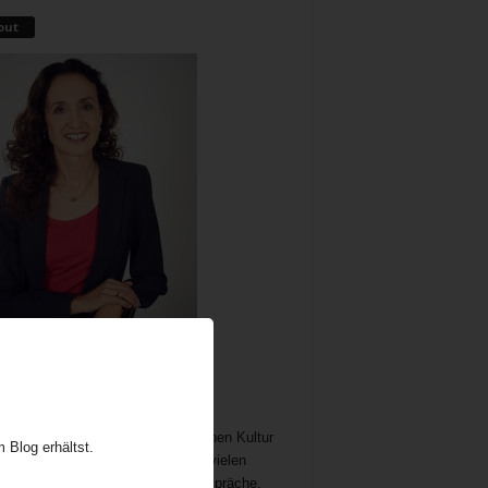
out
me als wichtiger und immer noch
chöpflicher Bestandteil der britischen Kultur
 Blog erhältst.
t Gelegenheit zum Austausch auf vielen
n. In meine Teatime gehören Gespräche,