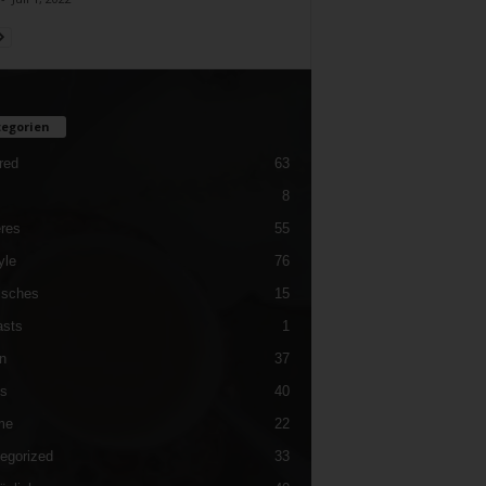
egorien
red
63
8
res
55
yle
76
isches
15
sts
1
n
37
es
40
me
22
egorized
33