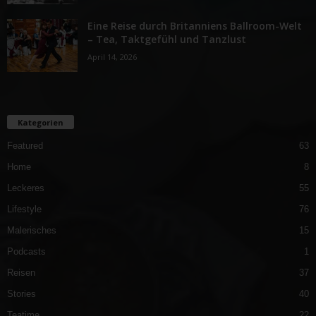
Eine Reise durch Britanniens Ballroom-Welt
– Tea, Taktgefühl und Tanzlust
April 14, 2026
Kategorien
Featured
63
Home
8
Leckeres
55
Lifestyle
76
Malerisches
15
Podcasts
1
Reisen
37
Stories
40
Teatime
22